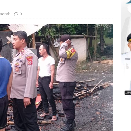
aerah
0