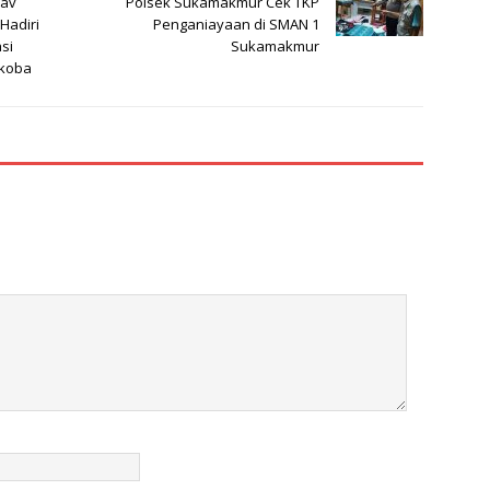
Kav
Polsek Sukamakmur Cek TKP
Hadiri
Penganiayaan di SMAN 1
si
Sukamakmur
rkoba