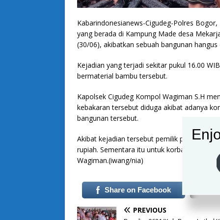
Kabarindonesianews-Cigudeg-Polres Bogor, K
yang berada di Kampung Made desa Mekarj
(30/06), akibatkan sebuah bangunan hangus d
Kejadian yang terjadi sekitar pukul 16.00 
bermaterial bambu tersebut.
Kapolsek Cigudeg Kompol Wagiman S.H menga
kebakaran tersebut diduga akibat adanya kons
bangunan tersebut.
Enjo
Akibat kejadian tersebut pemilik pesantren p
rupiah. Sementara itu untuk korban jiwa Alh
Wagiman.(iwang/nia)
Share on Facebook
PREVIOUS