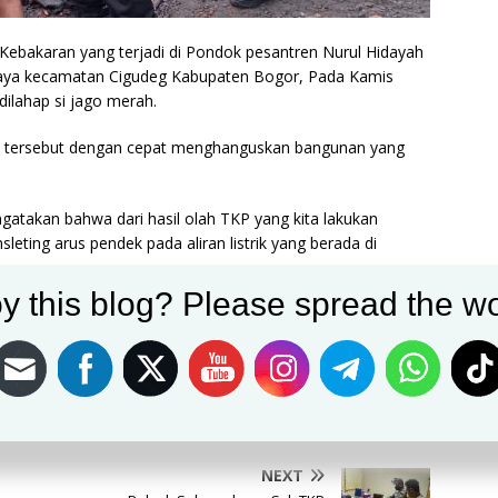
ebakaran yang terjadi di Pondok pesantren Nurul Hidayah
aya kecamatan Cigudeg Kabupaten Bogor, Pada Kamis
ilahap si jago merah.
WIB tersebut dengan cepat menghanguskan bangunan yang
takan bahwa dari hasil olah TKP yang kita lakukan
leting arus pendek pada aliran listrik yang berada di
y this blog? Please spread the wo
un di perkirakan mengalami kerugian materi sebesar 30 juta
amdulillah tidak ada, ungkap Kapolsek Cigudeg Kompol
Post on X
Follow us
Save
NEXT