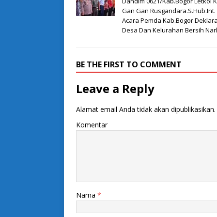
Dandim 0621/Kab.Bogor Letkol 
Gan Gan Rusgandara.S.Hub.Int. 
Acara Pemda Kab.Bogor Deklara
Desa Dan Kelurahan Bersih Na
BE THE FIRST TO COMMENT
Leave a Reply
Alamat email Anda tidak akan dipublikasikan.
Komentar
Nama
*