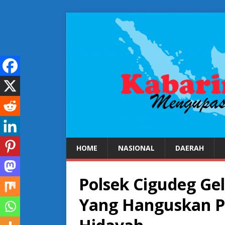
HOME
NASIONAL
DAERAH
Polsek Cigudeg Ge
Yang Hanguskan P