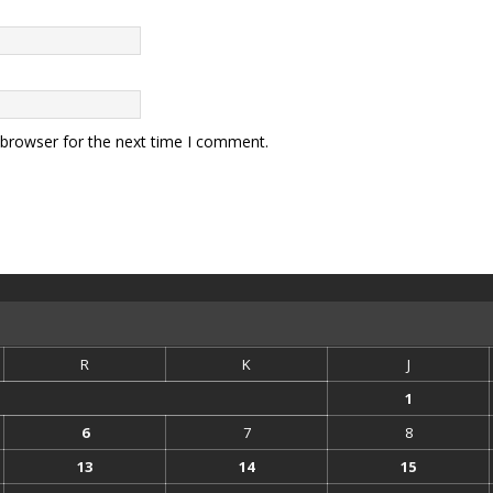
 browser for the next time I comment.
R
K
J
1
6
7
8
13
14
15