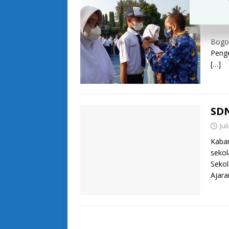
324
Jul
Kabar
Bogor
Penge
[…]
SDN
Jul
Kaba
seko
Sekol
Ajara