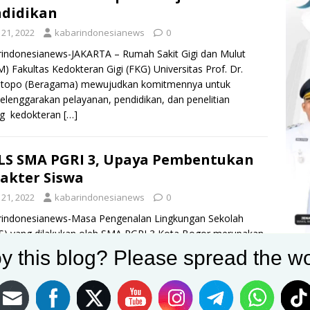
didikan
i 21, 2022
kabarindonesianews
0
indonesianews-JAKARTA – Rumah Sakit Gigi dan Mulut
) Fakultas Kedokteran Gigi (FKG) Universitas Prof. Dr.
topo (Beragama) mewujudkan komitmennya untuk
lenggarakan pelayanan, pendidikan, dan penelitian
ng kedokteran
[…]
S SMA PGRI 3, Upaya Pembentukan
akter Siswa
i 21, 2022
kabarindonesianews
0
rindonesianews-Masa Pengenalan Lingkungan Sekolah
) yang dilakukan oleh SMA PGRI 3 Kota Bogor merupakan
 pembentuk kan karakter siswa menjadi generasi unggul.
y this blog? Please spread the wo
in selaku Ketua
[…]