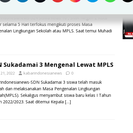
 Siswa SMAN 2 Kota Bogor Ikuti MPLS
i 21, 2022
kabarindonesianews
0
indonesianews-324 Siswa kelas 10 , SMA Negeri 2 Kota
 selama 5 Hari terfokus mengikuti proses Masa
nalan Lingkungan Sekolah atau MPLS. Saat temui Muhadi
 Sukadamai 3 Mengenal Lewat MPLS
i 21, 2022
kabarindonesianews
0
rindonesianews-SDN Sukadamai 3 siswa telah masuk
lah dan melaksanakan Masa Pengenalan Lingkungan
ah(MPLS). Sekaligus menyambut siswa baru kelas I Tahun
n 2022/2023. Saat ditemui Kepala
[…]