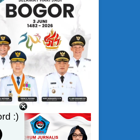
rd :)