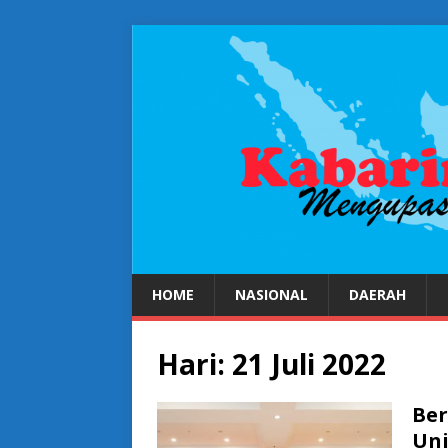
HOME
NASIONAL
DAERAH
Hari:
21 Juli 2022
Ber
Uni