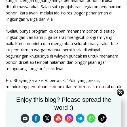
sungai. Dengan digaungkannya penanaman pohon ini bisa
diikuti masyarakat. Salah satu penjabaran kegiatan penanaman
pohon, kata Iwan, melalui ide Polres Bogor penanaman di
lingkungan warga dan vila.
“Beliau punya program ke depan menanam pohon di setiap
lingkungan dan kami juga selaras mengikuti program yang
baik. Kami meminta dan mengimbau seluruh masyarakat baik
itu pemukiman warga maupun pemilik vila di wilayah
pegunungan khususnya di wilayah puncak ini untuk menanam
pohon di setiap tempat halaman dan pinggir jalan agar
mengurangi longsor,” jelas Iwan.
Hut Bhayangkara ke 76 bertajuk, “Polri yang presisi,
mendukung pemulihan ekonomi dan reformasi struktural untuk
mengwujudkan Indonesia tangguh, Indonesia Tumbuh”. Dalam
Enjoy this blog? Please spread the
penanaman yang dipimpin Kapolres Bogor AKBP Iman
Imanudin ini dihadiri Plt Bupati Bogor Iwan Setiawan, Dandim
word :)
0621 Bogor Letkol Gangan Rusgandara, dan juga didampingi
Kepala BPN/ATR Cibinong Yan Septedyas dan Kejaksaan
Negeri Cibinong.(iwang/nia)