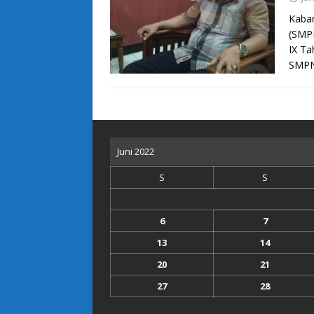
Kaba
(SMPN
IX Ta
SMPN
Juni 2022
S
S
6
7
13
14
20
21
27
28