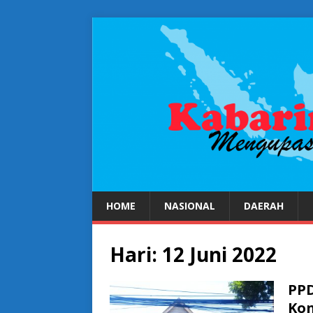
HOME
NASIONAL
DAERAH
Hari:
12 Juni 2022
PPD
Kon