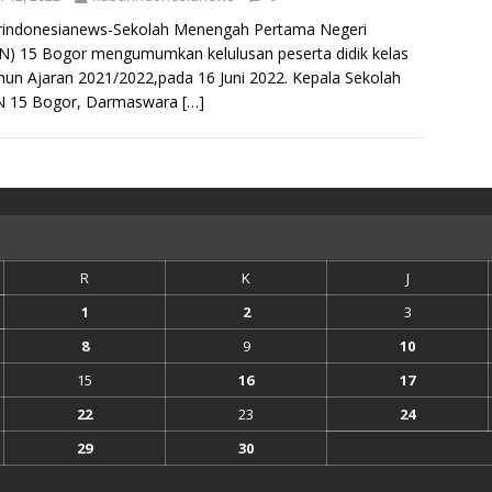
rindonesianews-Sekolah Menengah Pertama Negeri
) 15 Bogor mengumumkan kelulusan peserta didik kelas
hun Ajaran 2021/2022,pada 16 Juni 2022. Kepala Sekolah
 15 Bogor, Darmaswara
[…]
R
K
J
1
2
3
8
9
10
15
16
17
22
23
24
29
30