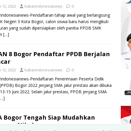
i 12, 2022
kabarindonesianews
0
indonesianews-Pendaftaran tahap awal yang berlangsung
K Negeri 3 Kota Bogor, calon siswa baru harus mengikuti
uran yang sudah dipersiapkan oleh panitia PPDB SMK
ri
[…]
N 8 Bogor Pendaftar PPDB Berjalan
car
i 12, 2022
kabarindonesianews
0
indonesianews-Pendaftaran Penerimaan Peserta Didik
(PPDB) Bogor 2022 jenjang SMA jalur prestasi akan dibuka
13-15 Juni 2022. Selain jalur prestasi, PPDB jenjang SMA
[…]
A Bogor Tengah Siap Mudahkan
yanan Nikah