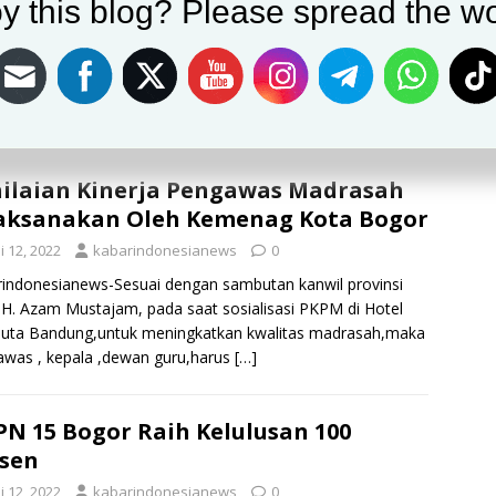
y this blog? Please spread the wo
i 12, 2022
kabarindonesianews
0
indonesianews-Untuk memberikan layanan pernikahan,
la Kantor Urusan Agama (KUA) Bogor Tengah memberikan
dahan kepada calon pasangan pengantin asalkan semua
aratan administrasi lengkap. “Insya Allah kemudahan
[…]
ilaian Kinerja Pengawas Madrasah
aksanakan Oleh Kemenag Kota Bogor
i 12, 2022
kabarindonesianews
0
indonesianews-Sesuai dengan sambutan kanwil provinsi
 H. Azam Mustajam, pada saat sosialisasi PKPM di Hotel
duta Bandung,untuk meningkatkan kwalitas madrasah,maka
was , kepala ,dewan guru,harus
[…]
N 15 Bogor Raih Kelulusan 100
sen
i 12, 2022
kabarindonesianews
0