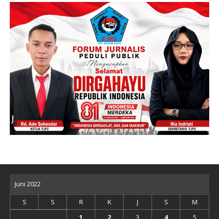
Juni 2022
S
S
R
K
J
S
M
1
2
3
4
5