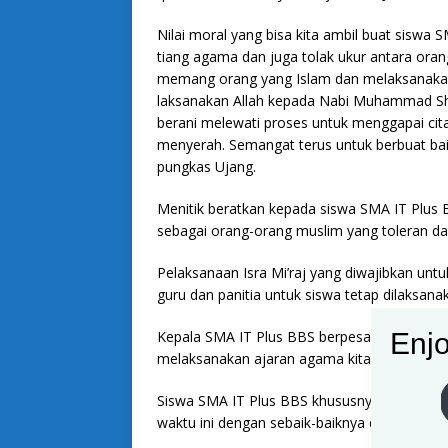
Nilai moral yang bisa kita ambil buat sisw
tiang agama dan juga tolak ukur antara oran
memang orang yang Islam dan melaksanakan s
laksanakan Allah kepada Nabi Muhammad Shall
berani melewati proses untuk menggapai cita
menyerah. Semangat terus untuk berbuat baik
pungkas Ujang.
Menitik beratkan kepada siswa SMA IT Plus B
sebagai orang-orang muslim yang toleran da
Pelaksanaan Isra Mi’raj yang diwajibkan un
guru dan panitia untuk siswa tetap dilaksana
Enjo
Kepala SMA IT Plus BBS berpesan semoga keg
melaksanakan ajaran agama kita dengan bai
Siswa SMA IT Plus BBS khususnya Mari kita
waktu ini dengan sebaik-baiknya dan mudah