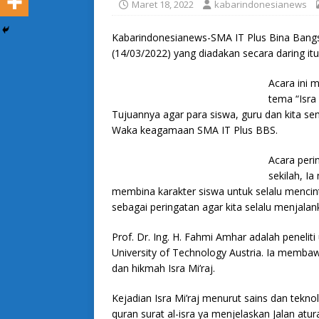
Maret 18, 2022
kabarindonesianews
Kabarindonesianews-SMA IT Plus Bina Bangsa
(14/03/2022) yang diadakan secara daring itu 
Acara ini 
tema “Isra 
Tujuannya agar para siswa, guru dan kita s
Waka keagamaan SMA IT Plus BBS.
Acara perin
sekilah, I
membina karakter siswa untuk selalu mencint
sebagai peringatan agar kita selalu menjalan
Prof. Dr. Ing. H. Fahmi Amhar adalah peneli
University of Technology Austria. Ia memba
dan hikmah Isra Mi’raj.
Kejadian Isra Mi’raj menurut sains dan teknol
quran surat al-isra ya menjelaskan Jalan atu