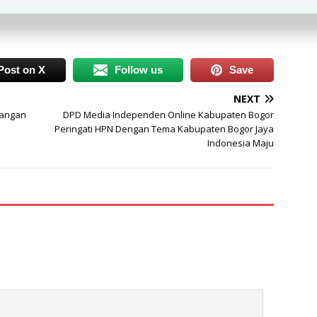
MA IT Plus BBS akan melaksanakan sanlat mudahan bisa
Post on X
Follow us
Save
NEXT
Pangan
DPD Media Independen Online Kabupaten Bogor
Peringati HPN Dengan Tema Kabupaten Bogor Jaya
Indonesia Maju