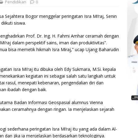
Pendidikan
0
 Sejahtera Bogor menggelar peringatan Isra Mi’raj, Senin
diikuti siswa.
menghadirkan Prof. Dr. Ing. H. Fahmi Amhar ceramah dengan
Mi’raj dalam perspektif sains, iman dan produktivitas”.
emua bisa memetik hikmah Isra Miraj,” ucap Ujang Baharudin
gatan Isra Mi’raj itu dibuka oleh Edy Sukmara, M.Si. kepala
a menekankan kegiatan ini sebagai salah satu langkah untuk
ai rasul, menepati kebenaran, pengendalian diri dan
kan ibadah dengan baik.
ti utama Badan Informasi Geospasial alumnus Vienna
wakan ceramahnya dengan ringan. Ia menjelaskan sejarah
ogi sederhana peringatan Isra Mi’raj itu yang ada dalam Al-
ran dan jika ia menjelaskan berdasarkan teknologinya.