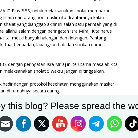
a SMA IT Plus BBS, untuk melaksanakan sholat merupakan
g Islam dan orang non muslim itu di antaranya kalau
halat yang dianggap akhir ini salah satu perintah yang di
allahu salam dengan peringatan Isra Mi’raj. Kita harus
-cita, meski banyak halangan dan rintangan. Pantang
, taat beribadah, lapangkan hati dan sucikan nurani,”
BS dengan peringatan Isra Mi’raj ini terutama masalah kita
n melaksanakan sholat 5 waktu jangan di tinggalkan.
tuk hadir dengan protokol kesehatan menggunakan masker
kan di rumahnya secara daring.
y this blog? Please spread the wo
iatan ini terus menggugah kita semua agar selalu
k
 sama-sama untuk melaksanakan ibadah shalat yang lima
-mudahan siswa jangan sampai meninggalkan shalat lima.