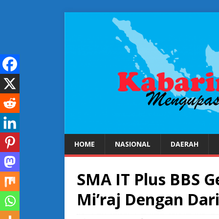
HOME
NASIONAL
DAERAH
SMA IT Plus BBS Ge
Mi’raj Dengan Dar