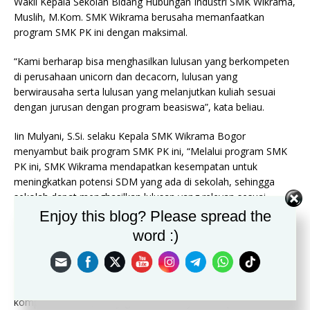
Wakil Kepala Sekolah Bidang Hubungan Industri SMK Wikrama,
Muslih, M.Kom. SMK Wikrama berusaha memanfaatkan
program SMK PK ini dengan maksimal.
“Kami berharap bisa menghasilkan lulusan yang berkompeten
di perusahaan unicorn dan decacorn, lulusan yang
berwirausaha serta lulusan yang melanjutkan kuliah sesuai
dengan jurusan dengan program beasiswa”, kata beliau.
Iin Mulyani, S.Si. selaku Kepala SMK Wikrama Bogor
menyambut baik program SMK PK ini, “Melalui program SMK
PK ini, SMK Wikrama mendapatkan kesempatan untuk
meningkatkan potensi SDM yang ada di sekolah, sehingga
sekolah dapat menghasilkan lulusan yang relevan sesuai
dengan kebutuhan industri, dan harapannya program ini terus
Enjoy this blog? Please spread the
berjalan dan berkesinambungan, sehingga bisa berdampak
word :)
diwaktu yang akan datang, mencapai visi yang ditetapkan oleh
Mendikbud”, ungkap Iin.
Dengan adanya kegiatan SMK PK ini, terjadi peningkatan
kompetensi SDM, dan juga terbentuknya konsep merdeka