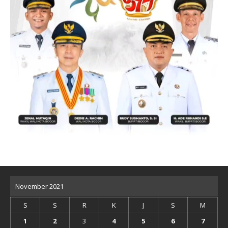
November 2021
S
S
R
K
J
S
M
1
2
3
4
5
6
7