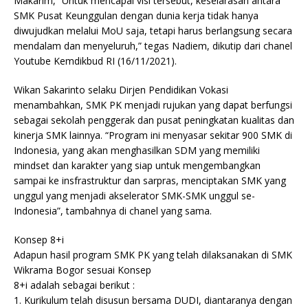
Makarim, “Untuk mencapai visi tersebut, keselarasan antara
SMK Pusat Keunggulan dengan dunia kerja tidak hanya
diwujudkan melalui MoU saja, tetapi harus berlangsung secara
mendalam dan menyeluruh,” tegas Nadiem, dikutip dari chanel
Youtube Kemdikbud RI (16/11/2021).
Wikan Sakarinto selaku Dirjen Pendidikan Vokasi
menambahkan, SMK PK menjadi rujukan yang dapat berfungsi
sebagai sekolah penggerak dan pusat peningkatan kualitas dan
kinerja SMK lainnya. “Program ini menyasar sekitar 900 SMK di
Indonesia, yang akan menghasilkan SDM yang memiliki
mindset dan karakter yang siap untuk mengembangkan
sampai ke insfrastruktur dan sarpras, menciptakan SMK yang
unggul yang menjadi akselerator SMK-SMK unggul se-
Indonesia”, tambahnya di chanel yang sama.
Konsep 8+i
Adapun hasil program SMK PK yang telah dilaksanakan di SMK
Wikrama Bogor sesuai Konsep
8+i adalah sebagai berikut :
1. Kurikulum telah disusun bersama DUDI, diantaranya dengan