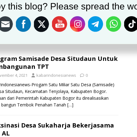
vember 4, 2021
kabarindonesianews
0
y this blog? Please spread the wo
indonesianews- Sebagai upaya perlindungan terhadap
k wabah Covid-19, Kementrian Sosial Republik Indonesia
ksanakan perluasan program Sembako (dulu Bantuan
an Non Tunai/BPNT) kepada Keluarga Penerima Manfaat
gram Samisade Desa Situdaun Untuk
mbangunan TPT
vember 4, 2021
kabarindonesianews
0
indonesianews-Progam Satu Miliar Satu Desa (Samisade)
sa Situdaun, Kecamatan Tenjolaya, Kabupaten Bogor.
an dari Pemerintah Kabupaten Bogor itu direalisasikan
k bangun Tembok Penahan Tanah
[…]
sinasi Desa Sukaharja Bekerjasama
 AL