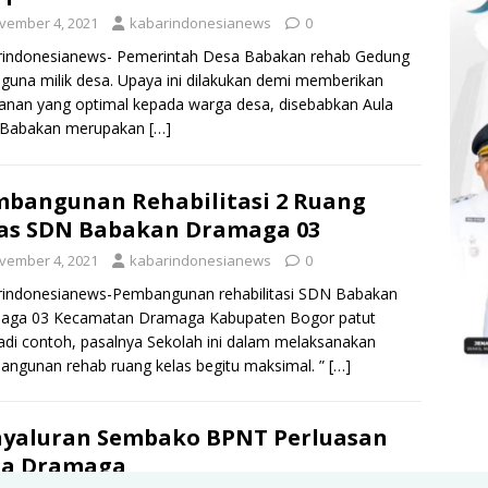
vember 4, 2021
kabarindonesianews
0
rindonesianews- Pemerintah Desa Babakan rehab Gedung
guna milik desa. Upaya ini dilakukan demi memberikan
anan yang optimal kepada warga desa, disebabkan Aula
 Babakan merupakan
[…]
bangunan Rehabilitasi 2 Ruang
as SDN Babakan Dramaga 03
vember 4, 2021
kabarindonesianews
0
rindonesianews-Pembangunan rehabilitasi SDN Babakan
aga 03 Kecamatan Dramaga Kabupaten Bogor patut
di contoh, pasalnya Sekolah ini dalam melaksanakan
ngunan rehab ruang kelas begitu maksimal. ”
[…]
yaluran Sembako BPNT Perluasan
sa Dramaga