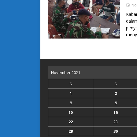
No
Kabar
dala
penye
menye
November 2021
S
S
1
2
8
9
15
16
22
23
29
30