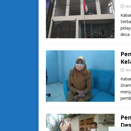
No
Kaba
Serba
pelay
desa
Pem
Kel
No
Kaba
Dram
menja
pemba
Pen
De