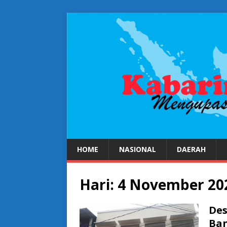
HOME
NASIONAL
DAERAH
Hari:
4 November 20
Des
Ban