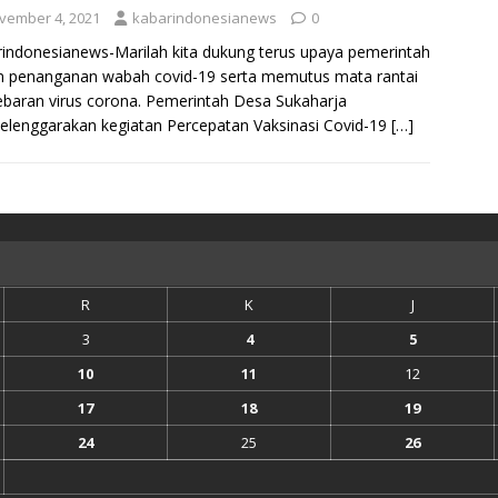
vember 4, 2021
kabarindonesianews
0
indonesianews-Marilah kita dukung terus upaya pemerintah
m penanganan wabah covid-19 serta memutus mata rantai
baran virus corona. Pemerintah Desa Sukaharja
lenggarakan kegiatan Percepatan Vaksinasi Covid-19
[…]
R
K
J
3
4
5
10
11
12
17
18
19
24
25
26