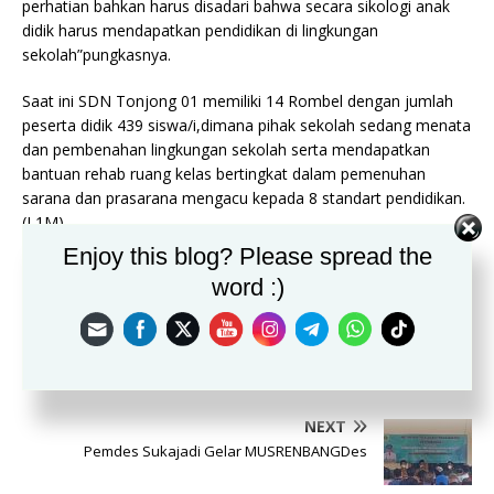
perhatian bahkan harus disadari bahwa secara sikologi anak
didik harus mendapatkan pendidikan di lingkungan
sekolah”pungkasnya.
Saat ini SDN Tonjong 01 memiliki 14 Rombel dengan jumlah
peserta didik 439 siswa/i,dimana pihak sekolah sedang menata
dan pembenahan lingkungan sekolah serta mendapatkan
bantuan rehab ruang kelas bertingkat dalam pemenuhan
sarana dan prasarana mengacu kepada 8 standart pendidikan.
(L1M)
Enjoy this blog? Please spread the
word :)
PREVIOUS
SDN Pasir Laja 01 Peringati Maulid Dengan Tema Teladani Akhlak
Rasul Didalam Kehidupan
NEXT
Pemdes Sukajadi Gelar MUSRENBANGDes