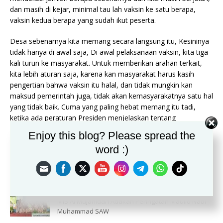
dan masih di kejar, minimal tau lah vaksin ke satu berapa,
vaksin kedua berapa yang sudah ikut peserta.
Desa sebenarnya kita memang secara langsung itu, Kesininya
tidak hanya di awal saja, Di awal pelaksanaan vaksin, kita tiga
kali turun ke masyarakat. Untuk memberikan arahan terkait,
kita lebih aturan saja, karena kan masyarakat harus kasih
pengertian bahwa vaksin itu halal, dan tidak mungkin kan
maksud pemerintah juga, tidak akan kemasyarakatnya satu hal
yang tidak baik. Cuma yang paling hebat memang itu tadi,
ketika ada peraturan Presiden menjelaskan tentang
bantuan,terus surat edaran Bupati juga langsung sendirinya
Enjoy this blog? Please spread the
naik untuk presentasenya.(fauzy)
word :)
PREVIOUS
MIS Al Mujahidah Adakan Peringatan Maulid Nabi
Muhammad SAW