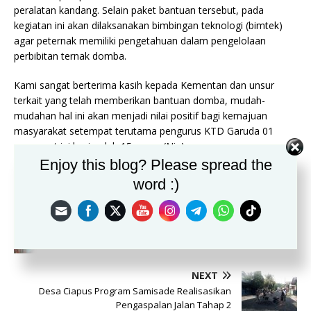
peralatan kandang. Selain paket bantuan tersebut, pada
kegiatan ini akan dilaksanakan bimbingan teknologi (bimtek)
agar peternak memiliki pengetahuan dalam pengelolaan
perbibitan ternak domba.
Kami sangat berterima kasih kepada Kementan dan unsur
terkait yang telah memberikan bantuan domba, mudah-
mudahan hal ini akan menjadi nilai positif bagi kemajuan
masyarakat setempat terutama pengurus KTD Garuda 01
yang saat ini berjumlah 15 orang.(Nia)
Enjoy this blog? Please spread the
word :)
PREVIOUS
Vaksinasi Covid-19 di Desa Parakan Gadeng
Angkatan Laut
NEXT
Desa Ciapus Program Samisade Realisasikan
Pengaspalan Jalan Tahap 2