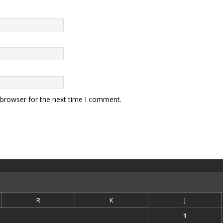
 browser for the next time I comment.
R
K
J
1