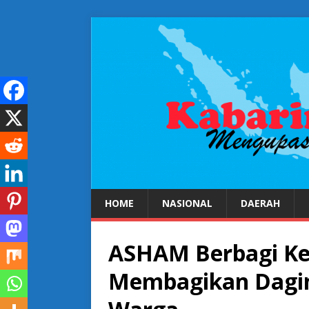
HOME
NASIONAL
DAERAH
ASHAM Berbagi K
Membagikan Dagi