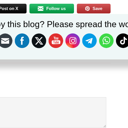
Post on X
Follow us
Save
NEXT
y this blog? Please spread the wo
asjid
SMAN 1 Bojonggede Laksanakan Pemotongan Hewan
Qurban