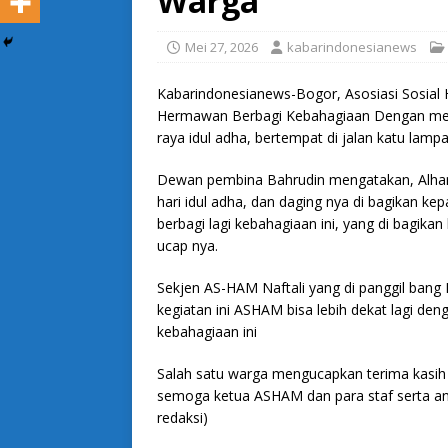
Warga
Mei 27, 2026
kabarindonesianews
Kabarindonesianews-Bogor, Asosiasi Sosial 
Hermawan Berbagi Kebahagiaan Dengan memb
raya idul adha, bertempat di jalan katu lamp
Dewan pembina Bahrudin mengatakan, Alham
hari idul adha, dan daging nya di bagikan 
berbagi lagi kebahagiaan ini, yang di bagika
ucap nya.
Sekjen AS-HAM Naftali yang di panggil ba
kegiatan ini ASHAM bisa lebih dekat lagi d
kebahagiaan ini
Salah satu warga mengucapkan terima kasi
semoga ketua ASHAM dan para staf serta ang
redaksi)