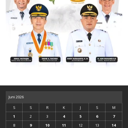
Juni 2026
S
S
R
K
J
S
M
1
2
3
4
5
6
7
8
9
10
11
12
13
14