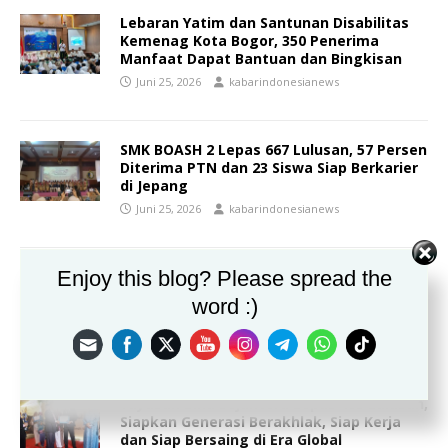
Lebaran Yatim dan Santunan Disabilitas
Kemenag Kota Bogor, 350 Penerima
Manfaat Dapat Bantuan dan Bingkisan
Juni 25, 2026
kabarindonesianews
SMK BOASH 2 Lepas 667 Lulusan, 57 Persen
Diterima PTN dan 23 Siswa Siap Berkarier
di Jepang
Juni 25, 2026
kabarindonesianews
Enjoy this blog? Please spread the
Kepala Sekolah Diduga Belum Siap
Menyerahkan Penjualan Pakaian Seragam
word :)
Kepada Orang Tua Murid
Juni 24, 2026
kabarindonesianews
Yayasan Bina Sejahtera Lepas 493 Lulusan,
Siapkan Generasi Berakhlak, Siap Kerja
dan Siap Bersaing di Era Global