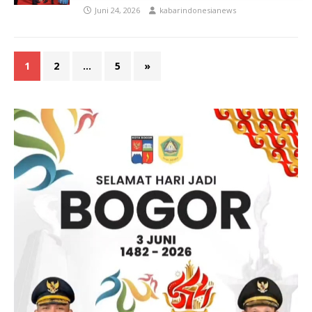
Juni 24, 2026
kabarindonesianews
1
2
…
5
»