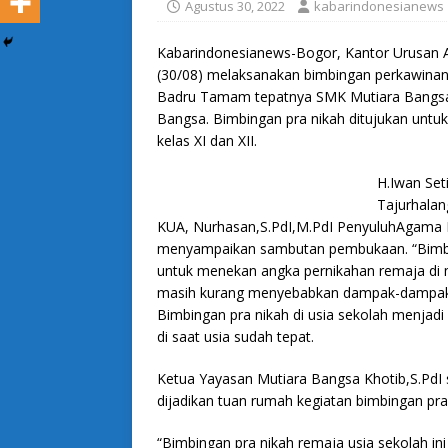
Agustus 30, 2022
kabarindonesianews
Kabarindonesianews-Bogor, Kantor Urusan 
(30/08) melaksanakan bimbingan perkawinan 
Badru Tamam tepatnya SMK Mutiara Bangsa. 
Bangsa. Bimbingan pra nikah ditujukan untuk 
kelas XI dan XII.
H.Iwan Set
Tajurhalan
KUA, Nurhasan,S.PdI,M.PdI PenyuluhAgama I
menyampaikan sambutan pembukaan. “Bimbing
untuk menekan angka pernikahan remaja di 
masih kurang menyebabkan dampak-dampak ne
Bimbingan pra nikah di usia sekolah menjad
di saat usia sudah tepat.
Ketua Yayasan Mutiara Bangsa Khotib,S.PdI 
dijadikan tuan rumah kegiatan bimbingan pran
“Bimbingan pra nikah remaja usia sekolah in