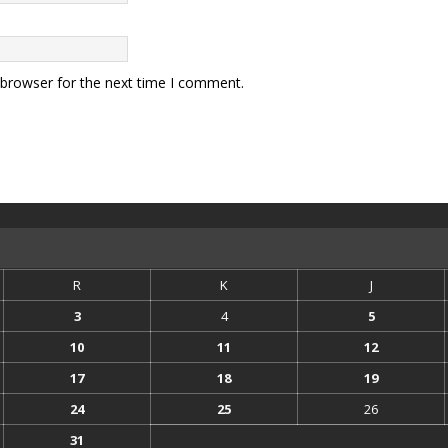
 browser for the next time I comment.
R
K
J
3
4
5
10
11
12
17
18
19
24
25
26
31