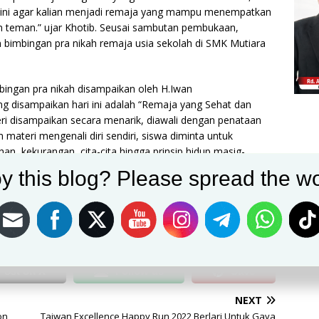
n ini agar kalian menjadi remaja yang mampu menempatkan
an teman.” ujar Khotib. Seusai sambutan pembukaan,
 bimbingan pra nikah remaja usia sekolah di SMK Mutiara
mbingan pra nikah disampaikan oleh H.Iwan
 disampaikan hari ini adalah “Remaja yang Sehat dan
ri disampaikan secara menarik, diawali dengan penataan
m materi mengenali diri sendiri, siswa diminta untuk
an, kekurangan, cita-cita hingga prinsip hidup masig-
ikasikan ke teman yang lain.
y this blog? Please spread the wo
erlibat sangat aktif dalam kegiatan hari ini. Semoga
an dapat menambah wawasan dan mencerahkan siswa
a yang pas sangat penting. (Wawan)
Post on X
Follow us
Save
NEXT
on
Taiwan Excellence Happy Run 2022 Berlari Untuk Gaya