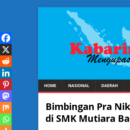
HOME
NASIONAL
DAERAH
Bimbingan Pra Nik
di SMK Mutiara Ba