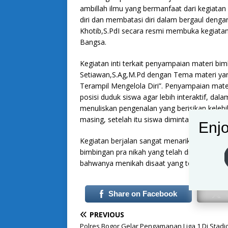
ambillah ilmu yang bermanfaat dari kegiata
diri dan membatasi diri dalam bergaul deng
Khotib,S.PdI secara resmi membuka kegiatan
Bangsa.
Kegiatan inti terkait penyampaian materi bi
Setiawan,S.Ag,M.Pd dengan Tema materi yang
Terampil Mengelola Diri”. Penyampaian mate
posisi duduk siswa agar lebih interaktif, dala
menuliskan pengenalan yang berisikan kelebih
masing, setelah itu siswa diminta mengkomun
Enjo
Kegiatan berjalan sangat menarik dan siswa t
bimbingan pra nikah yang telah disampaik
bahwanya menikah disaat yang tepat dan usi
Share on Facebook
PREVIOUS
Polres Bogor Gelar Pengamanan Liga 1 Di Stadi