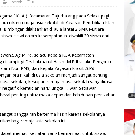
Daerah
0
Agama ( KUA ) Kecamatan Tajurhalang pada Selasa pagi
pra nikah remaja usia sekolah di Yayasan Pendidikan Islam
Bimbingan dilaksankan di aula lantai 2 SMK Mutiara
siswa–siswi dalam kesempatan ini diwakili 30 siswa dari
iawan,S.Ag,M.Pd, selaku Kepala KUA Kecamatan
g didampingi Drs.Lukmanul Hakim,M.PdI selaku Penghulu
slam Non PNS, dan Kepala Yayasan Khotib,S.PdI
an pra nikah di usia sekolah menjadi sangat penting
masa sekolah, kesiapan remaja masa sekolah yang dirasa
gatif dikemudian hari.” ungka H.Iwan Setiawan.
i bekal penting untuk masa depan dan kehidupan pernikahan
sangat bangga ran berterima kasih karena sekolahnya
ikah bagi remaja usia sekolah ini.
i dapat menjadi kegiatan yang bermanfaat untuk siswa,