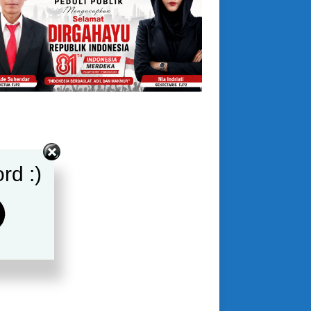
rd :)