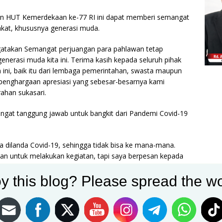
an HUT Kemerdekaan ke-77 RI ini dapat memberi semangat
akat, khususnya generasi muda.
ngatakan Semangat perjuangan para pahlawan tetap
enerasi muda kita ini. Terima kasih kepada seluruh pihak
ni, baik itu dari lembaga pemerintahan, swasta maupun
h penghargaan apresiasi yang sebesar-besarnya kami
rahan sukasari.
ngat tanggung jawab untuk bangkit dari Pandemi Covid-19
a dilanda Covid-19, sehingga tidak bisa ke mana-mana.
rkan untuk melakukan kegiatan, tapi saya berpesan kepada
 Prokes, tetap menggunakan masker,” ucapnya.
y this blog? Please spread the wo
akat untuk bangkit jiwa dan raga. Jadi dengan semangat
omi, kita bangkit Tebing Tinggi tetap berjaya,” tambah