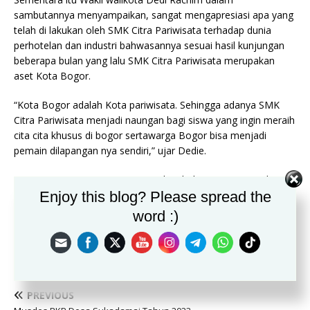
sambutannya menyampaikan, sangat mengapresiasi apa yang
telah di lakukan oleh SMK Citra Pariwisata terhadap dunia
perhotelan dan industri bahwasannya sesuai hasil kunjungan
beberapa bulan yang lalu SMK Citra Pariwisata merupakan
aset Kota Bogor.
“Kota Bogor adalah Kota pariwisata. Sehingga adanya SMK
Citra Pariwisata menjadi naungan bagi siswa yang ingin meraih
cita cita khusus di bogor sertawarga Bogor bisa menjadi
pemain dilapangan nya sendiri,” ujar Dedie.
Ketua PHRI Kota Bogor mengatakan bahwa pariwisata dan
Enjoy this blog? Please spread the
perhotelan adalah sektor yang sangat menjanjikan siswa-siswi
SMK beruntung menekuni pendidikan kepariwisataan, karena
word :)
lebih siap diterima di dunia kerja.(Nia)
PREVIOUS