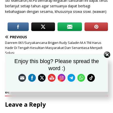
Siti Maesaroh,M.Pd berharap kegiatan santunan ini dapat terus
berlanjut setiap tahun agar semuanya dapat berbagi
kebahagiaan dengan sesama, khususnya siswa siswi. (wawan)
PREVIOUS
Danrem 061/Suryakancana Brigjen Rudy Saladin M.A TNI Harus
Hadir Di Tengah Kesulitan Masyarakat Dan Senantiasa Menjadi
Solusi
Enjoy this blog? Please spread the
NEXT
word :)
Agar Produk Lokal NTB Makin Dikenal, SKSG UI Beri Edukasi pada
UMKM
BE THE FIRST TO COMMENT
Leave a Reply