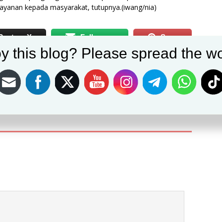
ayanan kepada masyarakat, tutupnya.(iwang/nia)
Post on X
Follow us
Save
y this blog? Please spread the wo
NEXT
i Bagi
Seorang Pelaku Pencabulan Terhadap Seorang Anak
Penyandang Disabilitas di Ungkap Polsek Cijeruk
Polres Bogor