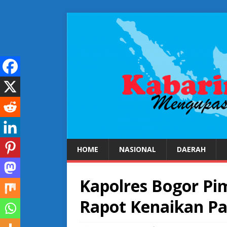
HOME
NASIONAL
DAERAH
Kapolres Bogor Pi
Rapot Kenaikan P