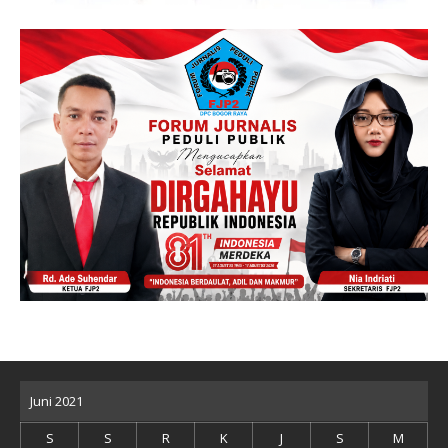
Juni 2021
S
S
R
K
J
S
M