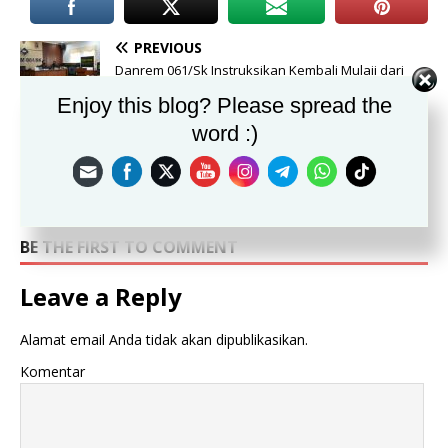
PREVIOUS
Danrem 061/Sk Instruksikan Kembali Mulaii dari
Kodim, Koramil Lebih Sigap Tangani Covid- 19
Enjoy this blog? Please spread the
word :)
NEXT
115 Siswa SMKN 1 Kemang Lulus 100 Persen
BE THE FIRST TO COMMENT
Leave a Reply
Alamat email Anda tidak akan dipublikasikan.
Komentar