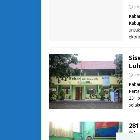
Jun
Kaba
Kabu
untuk
ekon
Sis
Lul
Jun
Kabar
Perta
231 p
sela
281
Din