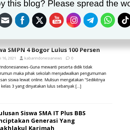
y this blog? Please spread the wo
i 16, 2021
kabarindonesianews
0
rindonesianews-SMPN 11 Bogor memutuskan semua
nya alias 100 persen dinyatakan lulus tahun 2021 ini. Kepala
11 Bogor, Sapta Saesti mengatakan berdasarkan hasil
aian selama
[…]
wa SMPN 4 Bogor Lulus 100 Persen
i 16, 2021
kabarindonesianews
0
indonesianews-Guna mewanti peserta didik tidak
erumun maka pihak sekolah menjadwalkan pengumuman
usan siswa lewat online. Mulisun mengatakan “Sedikitnya
 kelas 3 yang dinyatakan lulus sebanyak
[…]
ulusan Siswa SMA IT Plus BBS
ciptakan Generasi Yang
akhlakul Karimah