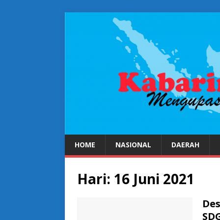
HOME
NASIONAL
DAERAH
Hari:
16 Juni 2021
Des
SD