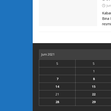
Jun
Kaba
Bina 
resmi
Juni 2021
S
S
1
7
8
14
15
21
22
28
29