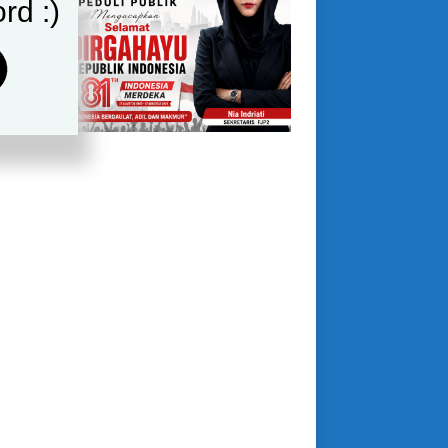
rd :)