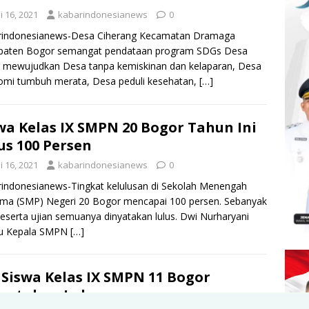
i 16, 2021
kabarindonesianews
0
rindonesianews-Desa Ciherang Kecamatan Dramaga
paten Bogor semangat pendataan program SDGs Desa
 mewujudkan Desa tanpa kemiskinan dan kelaparan, Desa
omi tumbuh merata, Desa peduli kesehatan,
[…]
wa Kelas IX SMPN 20 Bogor Tahun Ini
us 100 Persen
i 16, 2021
kabarindonesianews
0
indonesianews-Tingkat kelulusan di Sekolah Menengah
ma (SMP) Negeri 20 Bogor mencapai 100 persen. Sebanyak
eserta ujian semuanya dinyatakan lulus. Dwi Nurharyani
ku Kepala SMPN
[…]
 Siswa Kelas IX SMPN 11 Bogor
yatakan Lulus