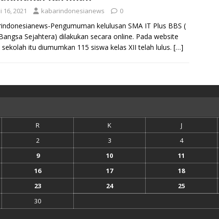
i 16, 2021
kabarindonesianews
0
rindonesianews-Pengumuman kelulusan SMA IT Plus BBS (
Bangsa Sejahtera) dilakukan secara online. Pada website
 sekolah itu diumumkan 115 siswa kelas XII telah lulus.
[…]
R
K
J
2
3
4
9
10
11
16
17
18
23
24
25
30