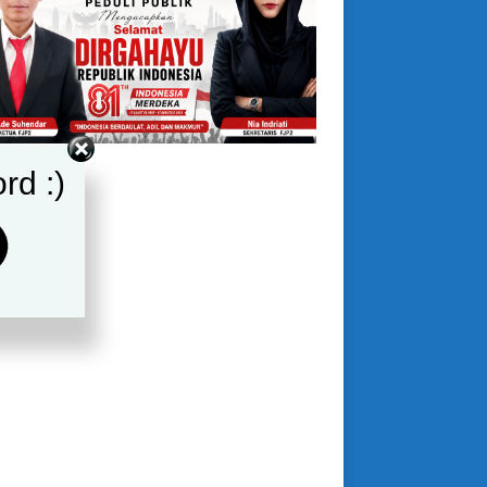
rd :)