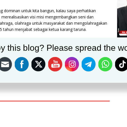
g dominan untuk kita bangun, kalau saya perhatikan
m merealisasikan visi misi mengembangkan seni dan
olahraga, olahraga untuk masyarakat dan mengolahragakan
 5 tahun menjabat sebagai ketua karang taruna.
y this blog? Please spread the wo
Post on X
Follow us
Save
NEXT
bagai
H.Denny : Wisata Jadi Simbol Desa Cihideung Udik