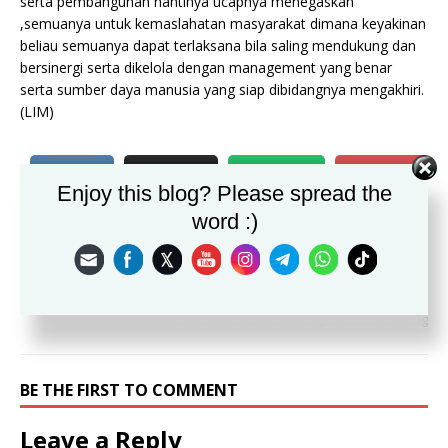
serta pembangunan nantinya ucapnya menegaskan
,semuanya untuk kemaslahatan masyarakat dimana keyakinan
beliau semuanya dapat terlaksana bila saling mendukung dan
bersinergi serta dikelola dengan management yang benar
serta sumber daya manusia yang siap dibidangnya mengakhiri.
(LIM)
Enjoy this blog? Please spread the
PREVIOUS
word :)
Sertijab Kades Kecamatan Sukaraja Tekankan Konsolidasi Pasca
Pilkades
NEXT
Nur Hakim Siap Membangun Desa Tonjong
BE THE FIRST TO COMMENT
Leave a Reply