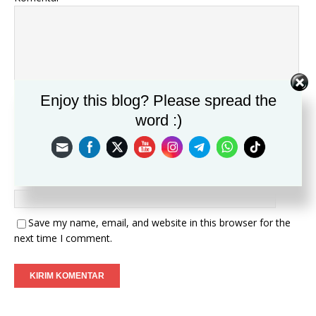
Enjoy this blog? Please spread the
Nama
*
word :)
Email
*
Situs
Save my name, email, and website in this browser for the
next time I comment.