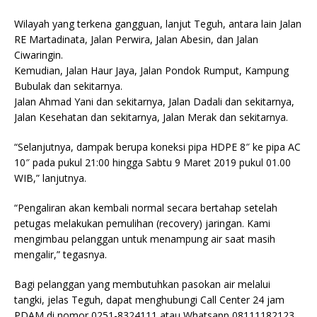
Wilayah yang terkena gangguan, lanjut Teguh, antara lain Jalan
RE Martadinata, Jalan Perwira, Jalan Abesin, dan Jalan
Ciwaringin.
Kemudian, Jalan Haur Jaya, Jalan Pondok Rumput, Kampung
Bubulak dan sekitarnya.
Jalan Ahmad Yani dan sekitarnya, Jalan Dadali dan sekitarnya,
Jalan Kesehatan dan sekitarnya, Jalan Merak dan sekitarnya.
“Selanjutnya, dampak berupa koneksi pipa HDPE 8″ ke pipa AC
10″ pada pukul 21:00 hingga Sabtu 9 Maret 2019 pukul 01.00
WIB,” lanjutnya.
“Pengaliran akan kembali normal secara bertahap setelah
petugas melakukan pemulihan (recovery) jaringan. Kami
mengimbau pelanggan untuk menampung air saat masih
mengalir,” tegasnya.
Bagi pelanggan yang membutuhkan pasokan air melalui
tangki, jelas Teguh, dapat menghubungi Call Center 24 jam
PDAM di nomor 0251-8324111 atau Whatsapp 08111182123.