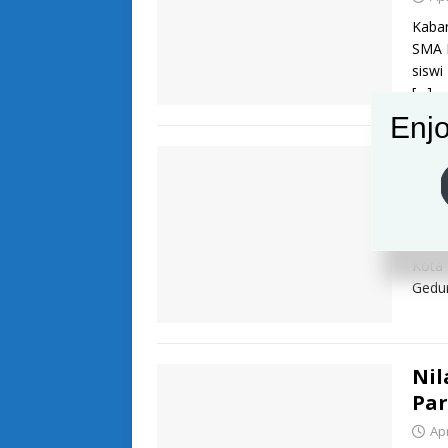
Kabar
SMA N
siswi
[…]
Enjo
Per
Bog
Apr
Kabar
Kota 
Gedu
Nil
Par
Apr