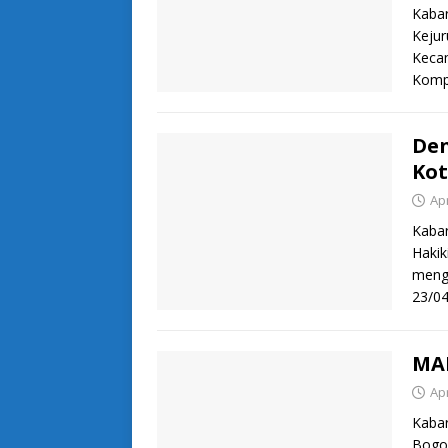
Kaba
Kejur
Kecam
Kompe
Den
Kot
Apr
Kaba
Hakik
mengg
23/04
MAN
Apr
Kabar
Bogor