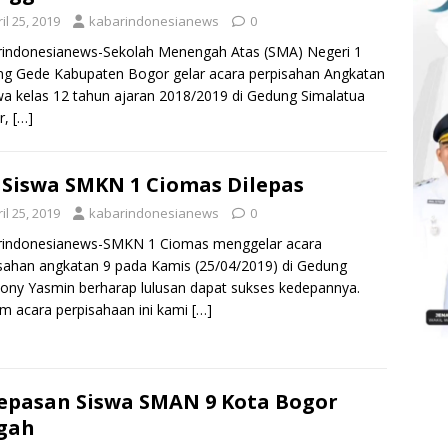
il 25, 2019
kabarindonesianews
0
rindonesianews-Sekolah Menengah Atas (SMA) Negeri 1
g Gede Kabupaten Bogor gelar acara perpisahan Angkatan
wa kelas 12 tahun ajaran 2018/2019 di Gedung Simalatua
r,
[…]
 Siswa SMKN 1 Ciomas Dilepas
il 25, 2019
kabarindonesianews
0
rindonesianews-SMKN 1 Ciomas menggelar acara
sahan angkatan 9 pada Kamis (25/04/2019) di Gedung
ny Yasmin berharap lulusan dapat sukses kedepannya.
m acara perpisahaan ini kami
[…]
epasan Siswa SMAN 9 Kota Bogor
gah