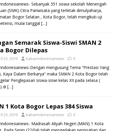
rindonesianews- Sebanyak 351 siswa sekolah Menengah
uan (SMK) Citra Pariwisata yang terletak dimulyaharja,
atan Bogor Selatan , Kota Bogor, telah mengikuti uji
tensi, mulai tanggal
[…]
gan Semarak Siswa-Siswi SMAN 2
a Bogor Dilepas
il 23, 2019
kabarindonesianews
0
rindonesianews-Dengan mengusung Tema “Prestasi Yang
i, Kaya Dalam Berkarya” maka SMAN 2 Kota Bogor telah
elar Penglepasan siswa-siswi kelas XII pada selasa (
) di
[…]
 1 Kota Bogor Lepas 384 Siswa
il 23, 2019
kabarindonesianews
0
indonesianews- Madrasah Aliyah Negeri (MAN) 1 Kota
, Pada Senin (22/04) telah mengadakan perpisahan dan