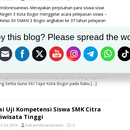
indonesianews-Merayakan perpisahan para siswa-siswi
egeri 3 Kota Bogor menggelar acara pelepasan siswa –
 Kelas XII SMAN 3 Bogor angkatan ke 37 tahun pelajaran
y this blog? Please spread the wo
pisahan Angkatan Magnolia SMKN 3
or Sangat Meriah
il 24, 2019
kabarindonesianews
0
indonesianews-Sebanyak 481 lebih siswa-siswi SMKN 3
Bogor dilepas melalui prosesi perpisahan yang di gelar di
ng Serba Guna SKI Tajur Kota Bogor pada Rabu
[…]
ai Uji Kompetensi Siswa SMK Citra
iwisata Tinggi
il 24, 2019
kabarindonesianews
0