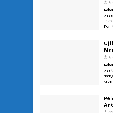
Apr
Kabar
biasa
kelas
Komi
Uji
Ma
Apr
Kabar
bisa 
mengg
kece
Pel
Ant
Apr