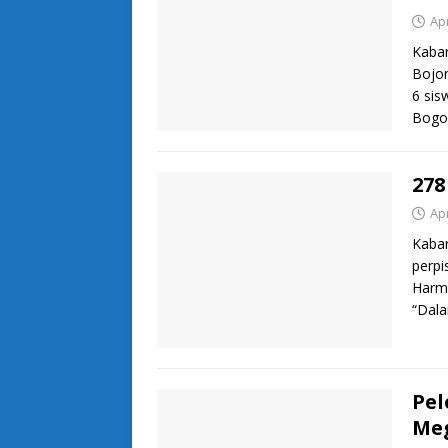
Apr
Kaba
Bojon
6 sis
Bogo
278
Apr
Kaba
perpi
Harmo
“Dala
Pel
Me