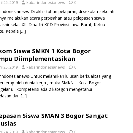
il 25, 2019
kabarindonesianews
0
indonesianews-Di akhir tahun pelajaran, di sekolah-sekolah
nya melakukan acara perpisahan atau pelepasan siswa
 akhir kelas XII. Dihadiri KCD Provinsi Jawa Barat, Ketua
te, Kepala
[…]
kom Siswa SMKN 1 Kota Bogor
mpu Diimplementasikan
il 25, 2019
kabarindonesianews
0
indonesianews-Untuk melahirkan lulusan berkualitas yang
terserap oleh dunia kerja , maka SMKN 1 Kota Bogor
elar uji kompetensi ada 2 kategori mengetahui
rdasan dan
[…]
epasan Siswa SMAN 3 Bogor Sangat
usias
il 24, 2019
kabarindonesianews
0