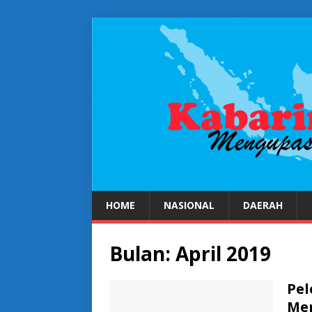
HOME
NASIONAL
DAERAH
Bulan:
April 2019
Pel
Me