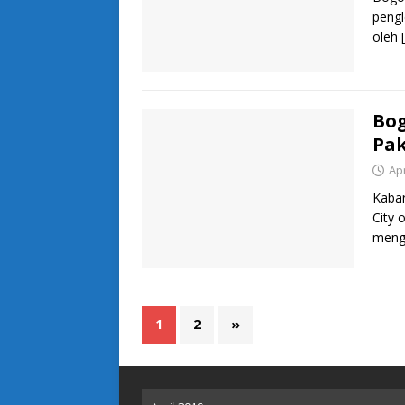
pengl
oleh
Bog
Pak
Apr
Kaba
City 
mengg
1
2
»