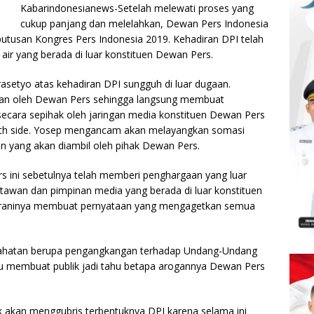
Kabarindonesianews-Setelah melewati proses yang
cukup panjang dan melelahkan, Dewan Pers Indonesia
putusan Kongres Pers Indonesia 2019. Kehadiran DPI telah
ir yang berada di luar konstituen Dewan Pers.
asetyo atas kehadiran DPI sungguh di luar dugaan.
gkan oleh Dewan Pers sehingga langsung membuat
secara sepihak oleh jaringan media konstituen Dewan Pers
both side. Yosep mengancam akan melayangkan somasi
ain yang akan diambil oleh pihak Dewan Pers.
rs ini sebetulnya telah memberi penghargaan yang luar
artawan dan pimpinan media yang berada di luar konstituen
beraninya membuat pernyataan yang mengagetkan semua
jahatan berupa pengangkangan terhadap Undang-Undang
tu membuat publik jadi tahu betapa arogannya Dewan Pers
ak akan menggubris terbentuknya DPI karena selama ini