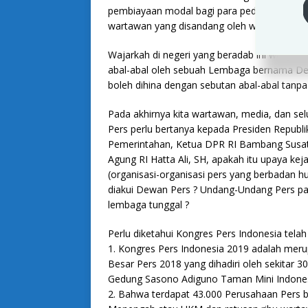
pembiayaan modal bagi para pedagang atau
wartawan yang disandang oleh wartawan medi
Wajarkah di negeri yang beradab ini warga n
abal-abal oleh sebuah Lembaga bernama Dew
boleh dihina dengan sebutan abal-abal tanpa
Pada akhirnya kita wartawan, media, dan sel
Pers perlu bertanya kepada Presiden Republi
Pemerintahan, Ketua DPR RI Bambang Susat
Agung RI Hatta Ali, SH, apakah itu upaya ke
(organisasi-organisasi pers yang berbadan
diakui Dewan Pers ? Undang-Undang Pers p
lembaga tunggal ?
Perlu diketahui Kongres Pers Indonesia tela
1. Kongres Pers Indonesia 2019 adalah meru
Besar Pers 2018 yang dihadiri oleh sekitar 
Gedung Sasono Adiguno Taman Mini Indonesi
2. Bahwa terdapat 43.000 Perusahaan Pers b