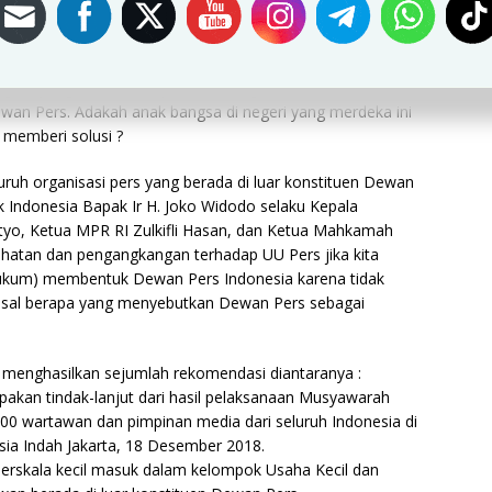
 pelaku UKM tersebut. Namun, apa bedanya dengan profesi
a online di luar konstituen Dewan Pers.
egara yang memilih berprofesi sebagai wartawan, dikatakan
an Pers. Adakah anak bangsa di negeri yang merdeka ini
 memberi solusi ?
uruh organisasi pers yang berada di luar konstituen Dewan
k Indonesia Bapak Ir H. Joko Widodo selaku Kepala
yo, Ketua MPR RI Zulkifli Hasan, dan Ketua Mahkamah
jahatan dan pengangkangan terhadap UU Pers jika kita
 hukum) membentuk Dewan Pers Indonesia karena tidak
asal berapa yang menyebutkan Dewan Pers sebagai
h menghasilkan sejumlah rekomendasi diantaranya :
pakan tindak-lanjut dari hasil pelaksanaan Musyawarah
3000 wartawan dan pimpinan media dari seluruh Indonesia di
a Indah Jakarta, 18 Desember 2018.
erskala kecil masuk dalam kelompok Usaha Kecil dan