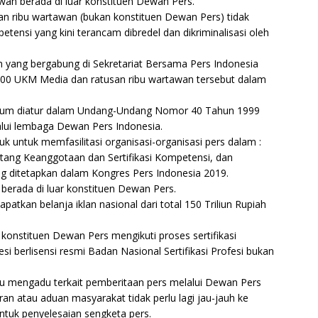
an berada di luar konstituen Dewan Pers.
n ribu wartawan (bukan konstituen Dewan Pers) tidak
mpetensi yang kini terancam dibredel dan dikriminalisasi oleh
 yang bergabung di Sekretariat Bersama Pers Indonesia
0 UKM Media dan ratusan ribu wartawan tersebut dalam
elum diatur dalam Undang-Undang Nomor 40 Tahun 1999
alui lembaga Dewan Pers Indonesia.
k untuk memfasilitasi organisasi-organisasi pers dalam :
tang Keanggotaan dan Sertifikasi Kompetensi, dan
ang ditetapkan dalam Kongres Pers Indonesia 2019.
berada di luar konstituen Dewan Pers.
atkan belanja iklan nasional dari total 150 Triliun Rupiah
r konstituen Dewan Pers mengikuti proses sertifikasi
si berlisensi resmi Badan Nasional Sertifikasi Profesi bukan
au mengadu terkait pemberitaan pers melalui Dewan Pers
ran atau aduan masyarakat tidak perlu lagi jau-jauh ke
untuk penyelesaian sengketa pers.