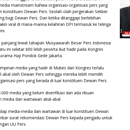
edia mainstream bahwa organisasi-organisasi pers yang
an konstituen Dewan Pers. Seolah-olah pergerakan Sekber
ing bagi Dewan Pers. Dan ketika ditanggapi berlebihan
akin viral di mana-manna kelahiran DPI termasuk ke telinga
ni.
s panjang lewat tahapan Musyawarah Besar Pers Indonesia
u ini sekitar 600 lebih peserta ikut hadir pada Kongres
Asrama Haji Pondok Gede Jakarta.
impinan media yang hadir di Mubes dan Kongres terlalu
al-abal oleh Dewan Pers sehingga mereka lebih memilih
anisasi pers yang berada di luar konstituen Dewan Pers.
000 media yang belum diverifikasi dan ada ribuan
n media dan wartawan abal-abal.
adap media-media dan wartawan di luar konstituen Dewan
lembar surat rekomendasi Dewan Pers kepada pengadu untuk
ngan UU Pers.