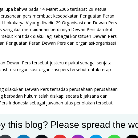
a lupa bahwa pada 14 Maret 2006 terdapat 29 Ketua
perusahaan pers membuat kesepakatan Penguatan Peran
I Lokakarya V yang dihadiri 29 Organisasi dan Dewan Pers.
ers yang ikut membidanani berdirinya Dewan Pers dan ikut
but kini tidak diakui lagi sebagai konstituen Dewan Pers.
 Penguatan Peran Dewan Pers dari organiasi-organisasi
n Dewan Pers tersebut justeru dipakai sebagai senjata
titusi organisasi-organisasi pers tersebut untuk tetap
ang dilakukan Dewan Pers terhadap perusahaan-perusahaan
g berbadan hukum telah disikapi secara bijaksana dan
ers Indonesia sebagai jawaban atas penolakan tersebut.
dak ada satu orang atau satu lembaga manapun di negeri ini
y this blog? Please spread the wo
an profesi tukang jual bakso, tukang jual ikan, dan
ai berjualan di tempat yang salah- dengan sebutan abal-
tens berupaya menyediakan lokasi berdagang dan dukungan