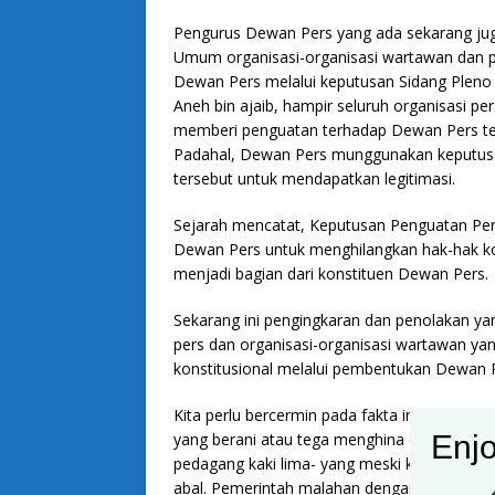
Pengurus Dewan Pers yang ada sekarang jug
Umum organisasi-organisasi wartawan dan 
Dewan Pers melalui keputusan Sidang Pleno I
Aneh bin ajaib, hampir seluruh organisasi p
memberi penguatan terhadap Dewan Pers terse
Padahal, Dewan Pers munggunakan keputusan
tersebut untuk mendapatkan legitimasi.
Sejarah mencatat, Keputusan Penguatan Pera
Dewan Pers untuk menghilangkan hak-hak kons
menjadi bagian dari konstituen Dewan Pers.
Sekarang ini pengingkaran dan penolakan y
pers dan organisasi-organisasi wartawan yan
konstitusional melalui pembentukan Dewan P
Kita perlu bercermin pada fakta ini bahwa ti
Enjo
yang berani atau tega menghina dan melecehk
pedagang kaki lima- yang meski kerap dijump
abal. Pemerintah malahan dengan begitu in