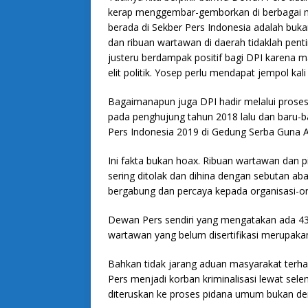
kerap menggembar-gemborkan di berbagai m
berada di Sekber Pers Indonesia adalah buk
dan ribuan wartawan di daerah tidaklah pent
justeru berdampak positif bagi DPI karena m
elit politik. Yosep perlu mendapat jempol kali i
Bagaimanapun juga DPI hadir melalui prose
pada penghujung tahun 2018 lalu dan baru-bar
Pers Indonesia 2019 di Gedung Serba Guna 
Ini fakta bukan hoax. Ribuan wartawan dan p
sering ditolak dan dihina dengan sebutan ab
bergabung dan percaya kepada organisasi-org
Dewan Pers sendiri yang mengatakan ada 43.
wartawan yang belum disertifikasi merupaka
Bahkan tidak jarang aduan masyarakat terh
Pers menjadi korban kriminalisasi lewat se
diteruskan ke proses pidana umum bukan de