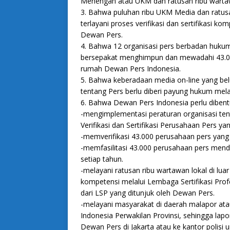
Menengah atau UKM dan ratusan ribu wartaw
3. Bahwa puluhan ribu UKM Media dan ratusa
terlayani proses verifikasi dan sertifikasi ko
Dewan Pers.
4. Bahwa 12 organisasi pers berbadan hukum
bersepakat menghimpun dan mewadahi 43.00
rumah Dewan Pers Indonesia.
5. Bahwa keberadaan media on-line yang b
tentang Pers berlu diberi payung hukum mel
6. Bahwa Dewan Pers Indonesia perlu dibentu
-mengimplementasi peraturan organisasi ten
Verifikasi dan Sertifikasi Perusahaan Pers y
-memverifikasi 43.000 perusahaan pers yang 
-memfasilitasi 43.000 perusahaan pers mendap
setiap tahun.
-melayani ratusan ribu wartawan lokal di lua
kompetensi melalui Lembaga Sertifikasi Profe
dari LSP yang ditunjuk oleh Dewan Pers.
-melayani masyarakat di daerah malapor at
Indonesia Perwakilan Provinsi, sehingga lapo
Dewan Pers di Jakarta atau ke kantor polisi 