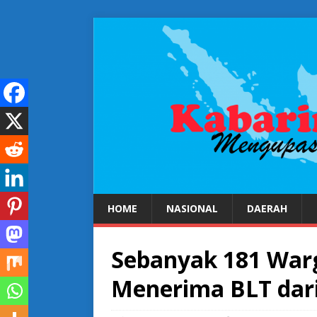
HOME
NASIONAL
DAERAH
Sebanyak 181 War
Menerima BLT dar