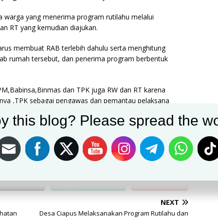
a warga yang menerima program rutilahu melalui
an RT yang kemudian diajukan.
arus membuat RAB terlebih dahulu serta menghitung
ab rumah tersebut, dan penerima program berbentuk
LPM,Babinsa,Binmas dan TPK juga RW dan RT karena
nnya ,TPK sebagai pengawas dan pemantau pelaksana
y this blog? Please spread the wo
 Sebagai penyelenggara anggaran, ini adalah program
mengikuti aturan maupun juknis yang sudah ditetapkan
g berhak menerima kata Kepala Desa mengakhiri(LIM).
Post on X
Follow us
Save
NEXT
ehatan
Desa Ciapus Melaksanakan Program Rutilahu dan