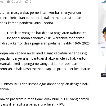
ews
Daerah
0
utuhan masyarakat pemerintah kembali menyalurkan
ian serta kebijakan pemerintah dalam mengatasi beban
pak karena pandemi virus Corona.
Demikian yang terlihat di desa pagelaran Kabupaten
Bogor di mana sebanyak 181 warganya menerima
 di aula kantor desa pagelaran pada hari Sabtu 19/9/ 2020.
ampaikan kepada awak media saat kegiatan berlangsung
pat dan penyerahan bantuan dilakukan oleh pihak kantor
keramaian ketika pengambilannya di kantor pos dan
erintah, pihak Desa mempersiapkan protokoler kesehatan
 Binmas,BPD dan linmas agar dapat berjalan dengan baik
ahnya.
anakan program rumah tidak layak huni(RTLH) yang hampir
yang direhabilitasi berada di wilayah 7 RW.