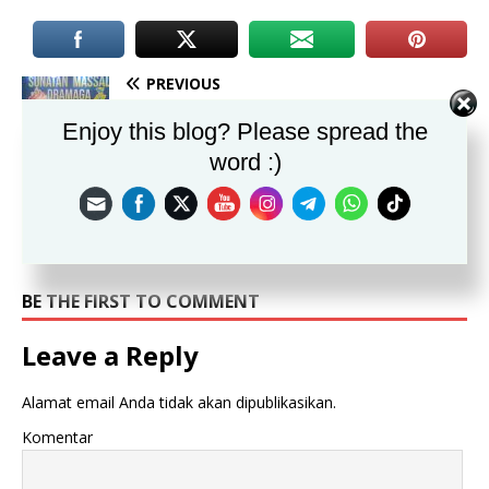
PREVIOUS
KNPI Dramaga Gelar Sunatan Massal Gratis
Enjoy this blog? Please spread the
Sambut Hari Jadi Bogor ke-544
word :)
NEXT
KNPI Dramaga Bersitegang dengan Humas RS KBP
di Tengah Sunatan Massal HJB ke-544
BE THE FIRST TO COMMENT
Leave a Reply
Alamat email Anda tidak akan dipublikasikan.
Komentar