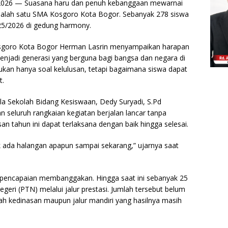
 2026 — Suasana haru dan penuh kebanggaan mewarnai
i salah satu SMA Kosgoro Kota Bogor. Sebanyak 278 siswa
025/2026 di gedung harmony.
goro Kota Bogor Herman Lasrin menyampaikan harapan
njadi generasi yang berguna bagi bangsa dan negara di
kan hanya soal kelulusan, tetapi bagaimana siswa dapat
t.
la Sekolah Bidang Kesiswaan, Dedy Suryadi, S.Pd
 seluruh rangkaian kegiatan berjalan lancar tanpa
san tahun ini dapat terlaksana dengan baik hingga selesai.
dak ada halangan apapun sampai sekarang,” ujarnya saat
t pencapaian membanggakan. Hingga saat ini sebanyak 25
egeri (PTN) melalui jalur prestasi. Jumlah tersebut belum
ah kedinasan maupun jalur mandiri yang hasilnya masih