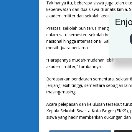
Tak hanya itu, beberapa siswa juga telah dite
keperawatan dan dua siswa di analis kimia. 
akademi militer dan sekolah kedinasan.
Enjo
Prestasi sekolah pun terus mengalami penin
dalam satu semester, sekolah berhasil mengol
nasional hingga internasional. Salah satu y
meraih juara pertama.
“Harapannya mudah-mudahan lebih banyak la
akademi militer,” tambahnya.
Berdasarkan pendataan sementara, sekitar 85
jenjang lebih tinggi, sementara sebagian lai
masing-masing.
Acara pelepasan dan kelulusan tersebut turut
Kepala Sekolah Swasta Kota Bogor (FKKS), p
siswa yang hadir memberikan dukungan dan d