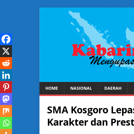
HOME
NASIONAL
DAERAH
SMA Kosgoro Lepas
Karakter dan Prest