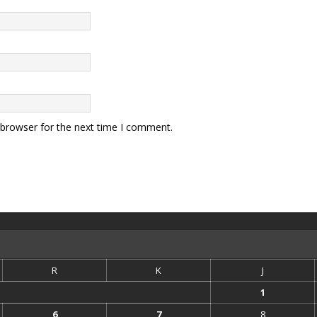
 browser for the next time I comment.
R
K
J
1
6
7
8