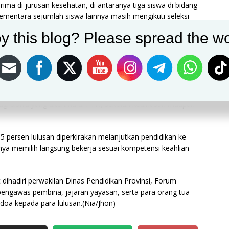
rima di jurusan kesehatan, di antaranya tiga siswa di bidang
Sementara sejumlah siswa lainnya masih mengikuti seleksi
y this blog? Please spread the wo
gkatan dalam dua tahun terakhir. Dedy menyebutkan, hanya
eksi hampir 50 prestasi mulai dari tingkat kota, provinsi,
ang menonjol yakni cabang olahraga renang yang berhasil
gi siswa yang diterima di PTN, sekolah kedinasan maupun
 persen lulusan diperkirakan melanjutkan pendidikan ke
nnya memilih langsung bekerja sesuai kompetensi keahlian
 dihadiri perwakilan Dinas Pendidikan Provinsi, Forum
engawas pembina, jajaran yayasan, serta para orang tua
oa kepada para lulusan.(Nia/Jhon)