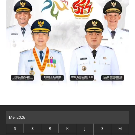
Mei 2026
S
S
R
K
J
S
M