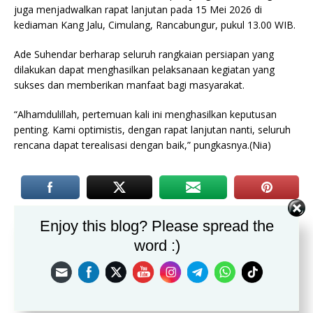
juga menjadwalkan rapat lanjutan pada 15 Mei 2026 di
kediaman Kang Jalu, Cimulang, Rancabungur, pukul 13.00 WIB.
Ade Suhendar berharap seluruh rangkaian persiapan yang
dilakukan dapat menghasilkan pelaksanaan kegiatan yang
sukses dan memberikan manfaat bagi masyarakat.
“Alhamdulillah, pertemuan kali ini menghasilkan keputusan
penting. Kami optimistis, dengan rapat lanjutan nanti, seluruh
rencana dapat terealisasi dengan baik,” pungkasnya.(Nia)
PREVIOUS
Enjoy this blog? Please spread the
Distributor Telur Infertil Coba Sogok Ketua LSM dan
word :)
Wartawan di Caringin Bogor
NEXT
Dugaan Pungli Berkedok Kesepakatan di Sekolah
Menengah Negeri Satu Atap, Suka jaya Kabupaten