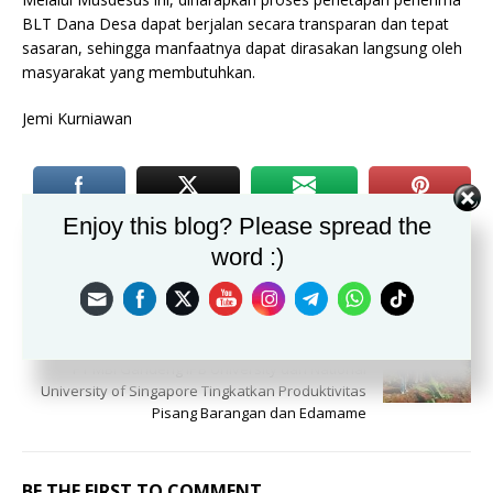
BLT Dana Desa dapat berjalan secara transparan dan tepat
sasaran, sehingga manfaatnya dapat dirasakan langsung oleh
masyarakat yang membutuhkan.
Jemi Kurniawan
Enjoy this blog? Please spread the
PREVIOUS
word :)
Pererat Ukhuwah Islamiah Keluarga Besar Masjid
Al-Muttaqien Graha Arradea Laksanakan Halal
Bihalal
NEXT
PT MBI Gandeng IPB University dan National
University of Singapore Tingkatkan Produktivitas
Pisang Barangan dan Edamame
BE THE FIRST TO COMMENT