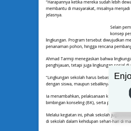
“Harapannya ketika mereka sudah lebih dew
membantu di masyarakat, misalnya menjadi bi
jelasnya.
Selain pe
konsep pe
lingkungan. Program tersebut diwujudkan mel
penanaman pohon, hingga rencana pembang
Ahmad Tarmiji menegaskan bahwa lingkunga
penghijauan, tetapi juga lingkungan sosial di
Enjo
“Lingkungan sekolah harus bebas dari bullyi
dengan siswa, maupun sebaliknya,” katanya.
Ia menambahkan, pelaksanaan kegiatan Sanl
bimbingan konseling (BK), serta para wakil 
Melalui kegiatan ini, pihak sekolah juga berh
di sekolah dalam kehidupan sehari-hari di ma