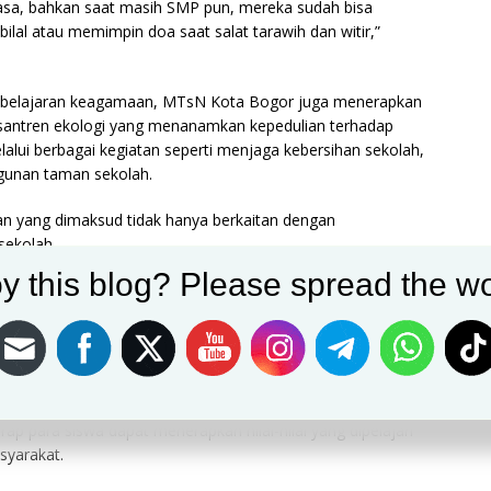
asa, bahkan saat masih SMP pun, mereka sudah bisa
lal atau memimpin doa saat salat tarawih dan witir,”
mbelajaran keagamaan, MTsN Kota Bogor juga menerapkan
santren ekologi yang menanamkan kepedulian terhadap
alui berbagai kegiatan seperti menjaga kebersihan sekolah,
unan taman sekolah.
n yang dimaksud tidak hanya berkaitan dengan
 sekolah.
y this blog? Please spread the wo
ng dan kekerasan, baik antara siswa dengan siswa, guru
at didukung oleh para guru, terutama guru agama, guru
kepala madrasah.
arap para siswa dapat menerapkan nilai-nilai yang dipelajari
syarakat.