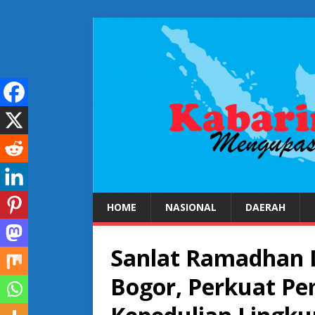
HOME
NASIONAL
DAERAH
Sanlat Ramadhan D
Bogor, Perkuat P