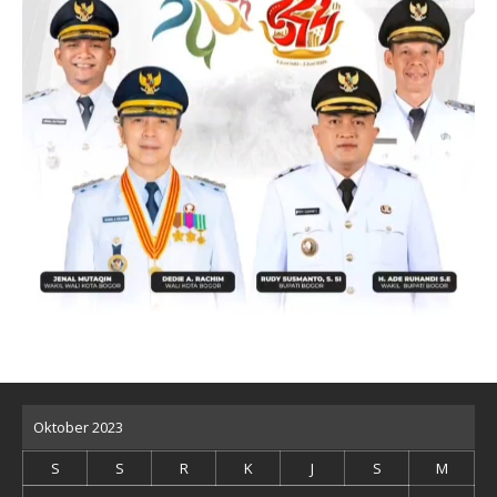
Oktober 2023
S
S
R
K
J
S
M