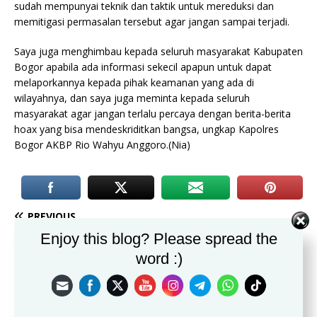
sudah mempunyai teknik dan taktik untuk mereduksi dan
memitigasi permasalan tersebut agar jangan sampai terjadi.
Saya juga menghimbau kepada seluruh masyarakat Kabupaten
Bogor apabila ada informasi sekecil apapun untuk dapat
melaporkannya kepada pihak keamanan yang ada di
wilayahnya, dan saya juga meminta kepada seluruh
masyarakat agar jangan terlalu percaya dengan berita-berita
hoax yang bisa mendeskriditkan bangsa, ungkap Kapolres
Bogor AKBP Rio Wahyu Anggoro.(Nia)
PREVIOUS
Kapolres Bogor dan Jajarannya Berikan Kejutan Ke Kodim 0621 di
Enjoy this blog? Please spread the
HUT TNI ke-78
word :)
NEXT
Jumat Curhat di Polres Bogor Masih Mendominasi
Kepada Masyarakat Kabupaten Bogor Yang