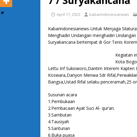
7 / Suryakancana
April 17, 2023
kabarindonesianews
Kabarindonesianews-Untuk Menjaga Silatura
Menghadiri Undangan menghadiri Undangan 
Suryakancana bertempat di Gor Tenis Korem
Kegiatan in
Kota Bogor
Lettu Inf Sukisworo,Dantim Interem Kapten
Koswara,Danyon Menwa Sdr Rifal,Perwakilan 
Bangsa,Ustad Rifal selaku penceramah,25 or
Susunan acara
1.Pembukaan
2.Pembacaan Ayat Suci Al- qur’an.
3.Sambutan
4.Tausiyah
5.Santunan
6.Buka puasa