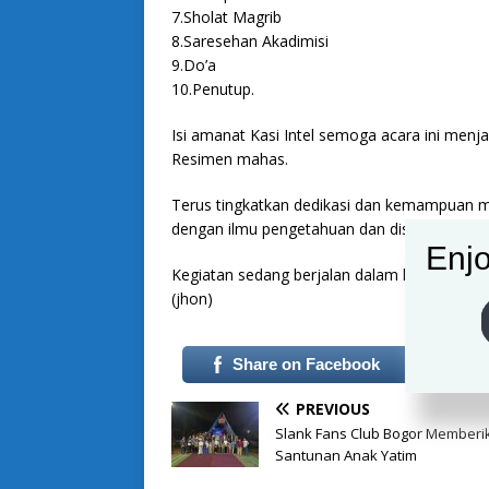
7.Sholat Magrib
8.Saresehan Akadimisi
9.Do’a
10.Penutup.
Isi amanat Kasi Intel semoga acara ini menj
Resimen mahas.
Terus tingkatkan dedikasi dan kemampuan
dengan ilmu pengetahuan dan disiplin kepraju
Enjo
Kegiatan sedang berjalan dalam keadaan am
(jhon)
Share on Facebook
PREVIOUS
Slank Fans Club Bogor Memberi
Santunan Anak Yatim