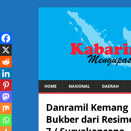
HOME
NASIONAL
DAERAH
Danramil Kemang 
Bukber dari Resim