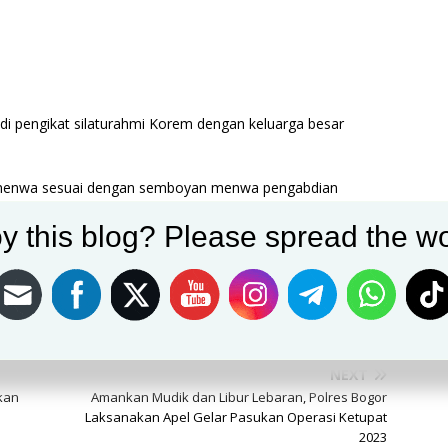
adi pengikat silaturahmi Korem dengan keluarga besar
 menwa sesuai dengan semboyan menwa pengabdian
ritan .
y this blog? Please spread the wo
an.
Post on X
Follow us
Save
NEXT
kan
Amankan Mudik dan Libur Lebaran, Polres Bogor
Laksanakan Apel Gelar Pasukan Operasi Ketupat
2023