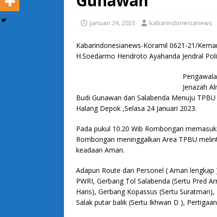
Gunawan
Januari 24, 2023
kabarindonesianews
Kabarindonesianews-Koramil 0621-21/Kema
H.Soedarmo Hendroto Ayahanda Jendral Poli
Pengawala
Jenazah Al
Budi Gunawan dari Salabenda Menuju TPBU Gi
Halang Depok ,Selasa 24 Januari 2023.
Pada pukul 10.20 Wib Rombongan memasuki 
Rombongan meninggalkan Area TPBU melinta
keadaan Aman.
Adapun Route dan Personel ( Aman lengkap ),
PWRI, Gerbang Tol Salabenda (Sertu Pred A
Haris), Gerbang Kopassus (Sertu Suratman),
Salak putar balik (Sertu Ikhwan D ), Pertiga