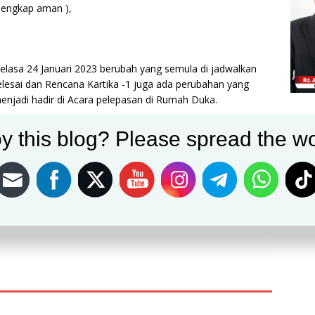
lengkap aman ),
asa 24 Januari 2023 berubah yang semula di jadwalkan
elesai dan Rencana Kartika -1 juga ada perubahan yang
njadi hadir di Acara pelepasan di Rumah Duka.
um/Jhon
y this blog? Please spread the wo
Post on X
Follow us
Save
NEXT
Orang
Koramil 0621-21/Kemang Laksanakan Kegiatan
Kewilayahan