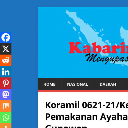
HOME
NASIONAL
DAERAH
Koramil 0621-21/
Pemakanan Ayahand