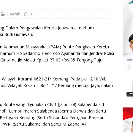
Daerah
0
ng Dalam Pengawalan Kereta Jenasah almarhum
si Budi Gunawan.
n Keamanan Masyarakat (PAM) Route Rangkaian Kereta
marhum H.Soedarmo Hendroto Ayahanda dari Jendral Polisi
ritama Jln.Melati Kp.Jati RT 03 /Rw 05 Tonjong Tajur
Wilayah Koramil 0621-21/ Kemang. Pada pkl 12.10 Wib
si Wilayah Koramil 0621-21/ Kemang menuju Jaya, dalam
 Route yang digunakan CB-1 (Jalur Tol) Salabenda s.d
rnol), Lampu merah Salabenda (Serma Darwis dan Sertu
 Pertigaan Kemang (Sertu Sukanda), Pertigaan Parakan
an PWRI (Sertu Sukamdi dan Sertu M Zaenal A).