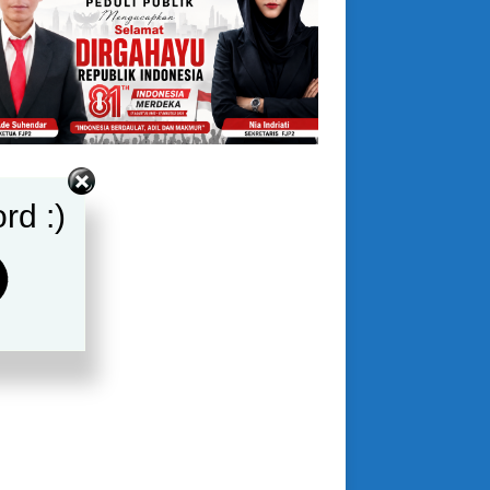
rd :)