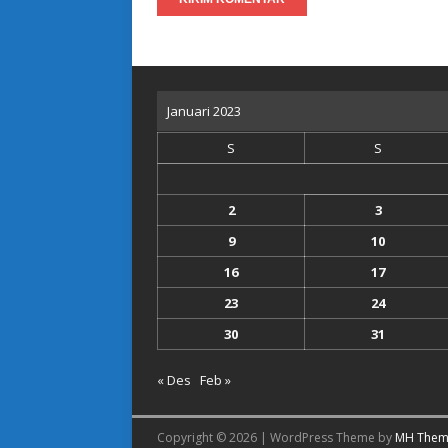
Januari 2023
S
S
2
3
9
10
16
17
23
24
30
31
« Des
Feb »
Copyright © 2026 | WordPress Theme by
MH Them