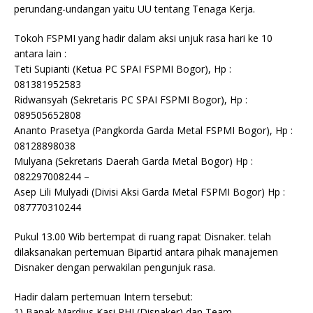
perundang-undangan yaitu UU tentang Tenaga Kerja.
Tokoh FSPMI yang hadir dalam aksi unjuk rasa hari ke 10
antara lain :
Teti Supianti (Ketua PC SPAI FSPMI Bogor), Hp :
081381952583
Ridwansyah (Sekretaris PC SPAI FSPMI Bogor), Hp :
089505652808
Ananto Prasetya (Pangkorda Garda Metal FSPMI Bogor), Hp :
08128898038
Mulyana (Sekretaris Daerah Garda Metal Bogor) Hp :
082297008244 –
Asep Lili Mulyadi (Divisi Aksi Garda Metal FSPMI Bogor) Hp :
087770310244
Pukul 13.00 Wib bertempat di ruang rapat Disnaker. telah
dilaksanakan pertemuan Bipartid antara pihak manajemen
Disnaker dengan perwakilan pengunjuk rasa.
Hadir dalam pertemuan Intern tersebut:
1) Bapak Mardius Kasi PHI (Disnaker) dan Team