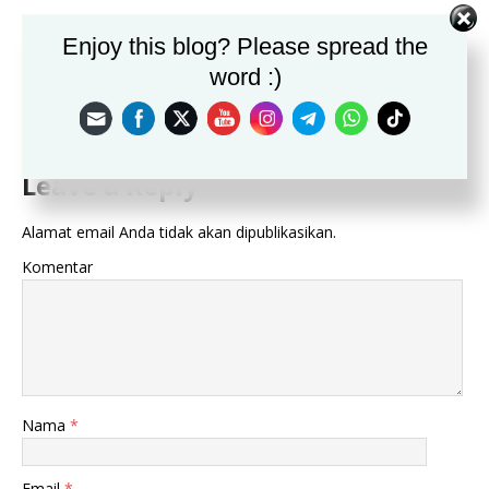
NEXT
Enjoy this blog? Please spread the
Kegiatan Kewilayahan Koramil 0621-21/Kemang
word :)
BE THE FIRST TO COMMENT
Leave a Reply
Alamat email Anda tidak akan dipublikasikan.
Komentar
Nama
*
Email
*