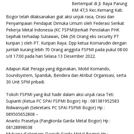
Bertempat di Jl. Raya Parung
KM 47,5 Kec.Kemang Kab.
Bogor telah dilaksanakan giat aksi unjuk rasa, Orasi dan
Penyampaian Pendapat Dimuka Umum oleh Federasi Serikat
Pekerja Metal Indonesia (KC FSPMI)terkait Penolakan PHK
Sepihak terhadap Sutiawan, Dkk (56 Orang eks security PT
kuripan ) oleh PT. Kuripan Raya. Dpp ketua Komarudin dengan
jumlah kurang lebih 70 Orang anggota FSPMI pada pukul 08:00
s/d 17:00 pada hari Selasa 13 Desember 2022.
Adapun Alat Peraga yang digunakan, Mobil Komando,
Soundsystem, Spanduk, Bendera dan Atribut Organisasi, serta
30 Unit SPM pribadi.
Tokoh FSPMI yang ikut hadir dalam aksi unjuk rasa Teti
Supianti (Ketua PC SPAI FSPMI Bogor) Hp : 081381952583
Ridwansyah (Sekretaris PC SPAI FSPMI Bogor) Hp :
089505652808 –
Ananto Prasetya (Pangkorda Garda Metal Bogor) Hp :
08128898038
Mulyana (Sekretaris Daerah Garda Metal Bogor) Hp :