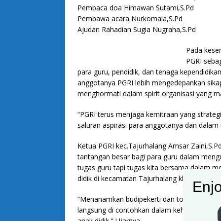
Pembaca doa Himawan Sutami,S.Pd
Pembawa acara Nurkomala,S.Pd
Ajudan Rahadian Sugia Nugraha,S.Pd
Pada kese
PGRI sebag
para guru, pendidik, dan tenaga kependidik
anggotanya PGRI lebih mengedepankan sikap 
menghormati dalam spirit organisasi yang mand
“PGRI terus menjaga kemitraan yang strate
saluran aspirasi para anggotanya dan dalam 
Ketua PGRI kec.Tajurhalang Amsar Zaini,S
tantangan besar bagi para guru dalam mengup
tugas guru tapi tugas kita bersama dalam m
didik di kecamatan Tajurhalang khususnya d
Enjo
“Menanamkan budipekerti dan toleransi ini bu
langsung di contohkan dalam kehidupan sehar
anak didik,” Ujarnya.