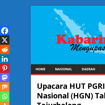
HOME
NASIONAL
DAERAH
Upacara HUT PGRI 
Nasional (HGN) T