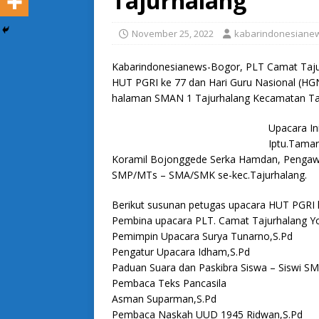
Tajurhalang
November 25, 2022
kabarindonesiane
Kabarindonesianews-Bogor, PLT Camat Taju
HUT PGRI ke 77 dan Hari Guru Nasional (HG
halaman SMAN 1 Tajurhalang Kecamatan Taj
Upacara Ini
Iptu.Tamar
Koramil Bojonggede Serka Hamdan, Pengawa
SMP/MTs – SMA/SMK se-kec.Tajurhalang.
Berikut susunan petugas upacara HUT PGRI 
Pembina upacara PLT. Camat Tajurhalang Y
Pemimpin Upacara Surya Tunarno,S.Pd
Pengatur Upacara Idham,S.Pd
Paduan Suara dan Paskibra Siswa – Siswi S
Pembaca Teks Pancasila
Asman Suparman,S.Pd
Pembaca Naskah UUD 1945 Ridwan,S.Pd