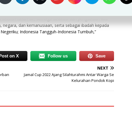
ni mengucapkan “Selamat HUT ke-77 PGRI dan Hari Guru
 seluruh tanah air, semoga dedikasi dan pengabdian kita
, negara, dan kemanusiaan, serta sebagai ibadah kepada
Negeriku; Indonesia Tangguh-Indonesia Tumbuh,”
Post on X
Follow us
Save
NEXT
orban
Jamal Cup 2022 Ajang Silahturahmi Antar Warga Se
Kelurahan Pondok Kopi