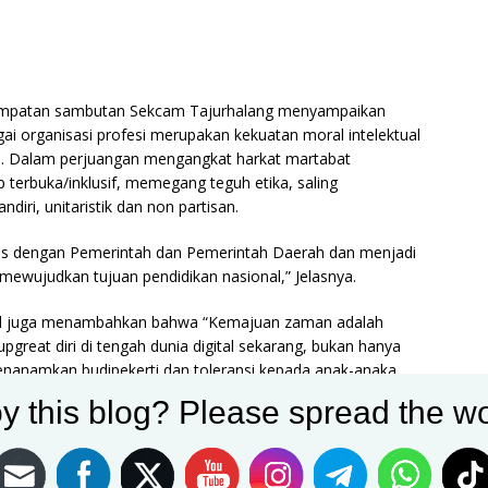
mpatan sambutan Sekcam Tajurhalang menyampaikan
ai organisasi profesi merupakan kekuatan moral intelektual
an. Dalam perjuangan mengangkat harkat martabat
terbuka/inklusif, memegang teguh etika, saling
iri, unitaristik dan non partisan.
gis dengan Pemerintah dan Pemerintah Daerah dan menjadi
mewujudkan tujuan pendidikan nasional,” Jelasnya.
.Pd juga menambahkan bahwa “Kemajuan zaman adalah
great diri di tengah dunia digital sekarang, bukan hanya
enanamkan budipekerti dan toleransi kepada anak-anaka
an di Jawa Barat umumnya”.
y this blog? Please spread the wo
kan hanya sekedar di ajarkan lewat materi tapi juga
i-hari sehingga dapat dengan mudah di plajari oleh anak