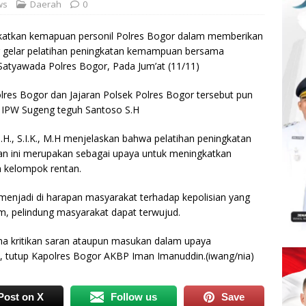
ws
Daerah
0
atkan kemapuan personil Polres Bogor dalam memberikan
r gelar pelatihan peningkatan kemampuan bersama
 Satyawada Polres Bogor, Pada Jum’at (11/11)
Polres Bogor dan Jajaran Polsek Polres Bogor tersebut pun
ua IPW Sugeng teguh Santoso S.H
., S.I.K., M.H menjelaskan bahwa pelatihan peningkatan
an ini merupakan sebagai upaya untuk meningkatkan
n kelompok rentan.
ng menjadi di harapan masyarakat terhadap kepolisian yang
om, pelindung masyarakat dapat terwujud.
ma kritikan saran ataupun masukan dalam upaya
i, tutup Kapolres Bogor AKBP Iman Imanuddin.(iwang/nia)
Post on X
Follow us
Save