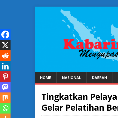
HOME
NASIONAL
DAERAH
Tingkatkan Pelaya
Gelar Pelatihan B