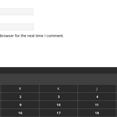
 browser for the next time I comment.
R
K
J
2
3
4
9
10
11
16
17
18