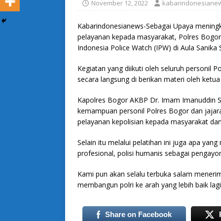
November 12, 2022
kabarindonesiane
Kabarindonesianews-Sebagai Upaya meningk
pelayanan kepada masyarakat, Polres Bogo
Indonesia Police Watch (IPW) di Aula Sanika
Kegiatan yang diikuti oleh seluruh personil 
secara langsung di berikan materi oleh ket
Kapolres Bogor AKBP Dr. Imam Imanuddin S.H
kemampuan personil Polres Bogor dan jajar
pelayanan kepolisian kepada masyarakat da
Selain itu melalui pelatihan ini juga apa ya
profesional, polisi humanis sebagai pengay
Kami pun akan selalu terbuka salam meneri
membangun polri ke arah yang lebih baik lag
Share on Facebook