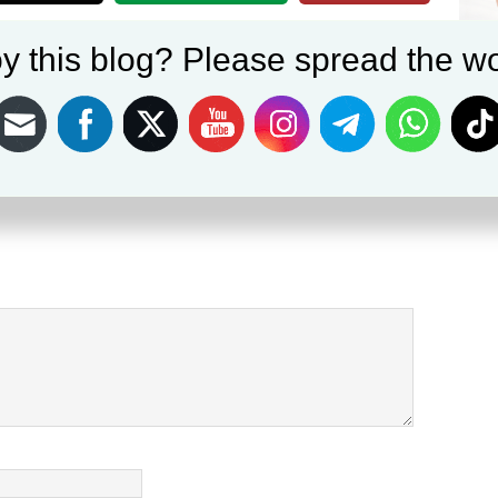
NEXT
y this blog? Please spread the wo
an
Pemdes Tajurhalang Kec.Tajurhalang Launching dan
Realisasikan SAMISADE