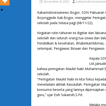
November 8, 2022
kabarindonesianew
Kabarindonesianews-Bogor, SDN Pabuaran 0
Bojonggede Kab.Bogor, menggelar Peringa
sekolah pada Selasa pagi (08/11/22).
Kegiatan rutin tahunan ini digelar dan laks
sekolah dan seluruh orang tua siswa dan da
Pendidikan & kesehatan, Bhabinkamtibmas, 
setempat, Pengawas Binaan dan Pengawas 
Kepala SDN
Ust.Jainud
bahwa peringatan Maulid Nabi Muhammad SAW
sekolah.
“Peringatan Maulid Nabi ini kita fokus kepad
meneladani akhlak Rasulullah. Peringatan Ma
konsumsi beserta yang lainnya dipersiapkan 
guru,” ujar Esih Sukaesih,S.Pd.
Melalui m