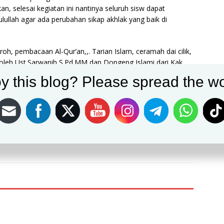
kan, selesai kegiatan ini nantinya seluruh sisw dapat
ullah agar ada perubahan sikap akhlak yang baik di
roh, pembacaan Al-Qur’an,,. Tarian Islam, ceramah dai cilik,
 oleh Ust.Sarwanih,S.Pd.MM dan Dongeng Islami dari Kak
y this blog? Please spread the wo
Post on X
Follow us
Save
NEXT
Koramil 0621-21/Kemang Giat Kerja Bhakti Bersama
Warga