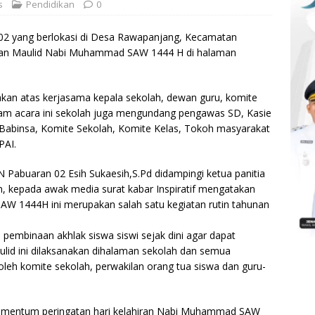
s
Pendidikan
0
2 yang berlokasi di Desa Rawapanjang, Kecamatan
tan Maulid Nabi Muhammad SAW 1444 H di halaman
anakan atas kerjasama kepala sekolah, dewan guru, komite
lam acara ini sekolah juga mengundang pengawas SD, Kasie
Babinsa, Komite Sekolah, Komite Kelas, Tokoh masyarakat
PAI.
 Pabuaran 02 Esih Sukaesih,S.Pd didampingi ketua panitia
in, kepada awak media surat kabar Inspiratif mengatakan
 1444H ini merupakan salah satu kegiatan rutin tahunan
a pembinaan akhlak siswa siswi sejak dini agar dapat
ulid ini dilaksanakan dihalaman sekolah dan semua
oleh komite sekolah, perwakilan orang tua siswa dan guru-
omentum peringatan hari kelahiran Nabi Muhammad SAW