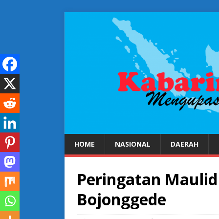
HOME
NASIONAL
DAERAH
Peringatan Maulid
Bojonggede