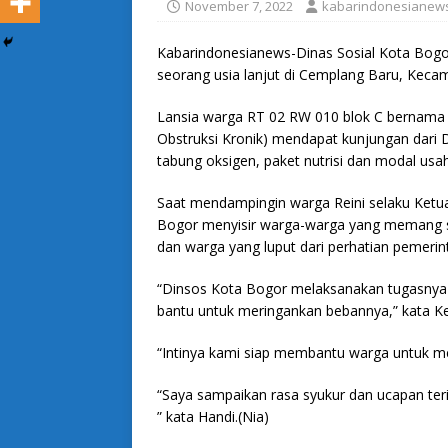
November 7, 2022
kabarindonesianew
Kabarindonesianews-Dinas Sosial Kota Bogo
seorang usia lanjut di Cemplang Baru, Keca
Lansia warga RT 02 RW 010 blok C bernama 
Obstruksi Kronik) mendapat kunjungan dari
tabung oksigen, paket nutrisi dan modal usa
Saat mendampingin warga Reini selaku Ketua
Bogor menyisir warga-warga yang memang 
dan warga yang luput dari perhatian pemerin
“Dinsos Kota Bogor melaksanakan tugasnya 
bantu untuk meringankan bebannya,” kata Ke
“Intinya kami siap membantu warga untuk me
“Saya sampaikan rasa syukur dan ucapan ter
” kata Handi.(Nia)