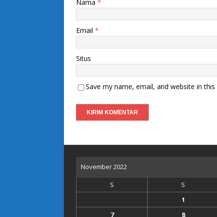
Nama
*
Email
*
Situs
Save my name, email, and website in this
November 2022
S
S
1
7
8