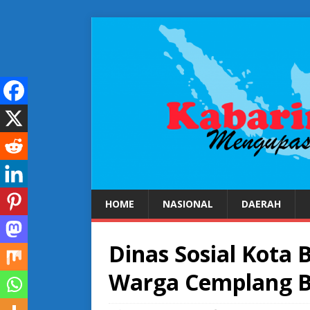
HOME
NASIONAL
DAERAH
Dinas Sosial Kota 
Warga Cemplang 