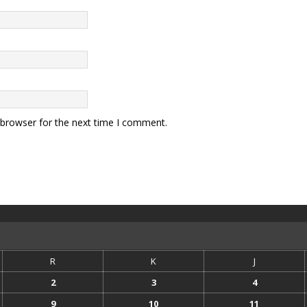
 browser for the next time I comment.
R
K
J
2
3
4
9
10
11