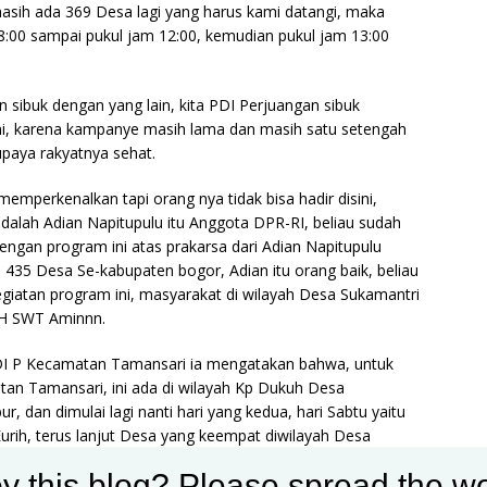
asih ada 369 Desa lagi yang harus kami datangi, maka
8:00 sampai pukul jam 12:00, kemudian pukul jam 13:00
n sibuk dengan yang lain, kita PDI Perjuangan sibuk
ni, karena kampanye masih lama dan masih satu setengah
supaya rakyatnya sehat.
emperkenalkan tapi orang nya tidak bisa hadir disini,
alah Adian Napitupulu itu Anggota DPR-RI, beliau sudah
engan program ini atas prakarsa dari Adian Napitupulu
 435 Desa Se-kabupaten bogor, Adian itu orang baik, beliau
iatan program ini, masyarakat di wilayah Desa Sukamantri
AH SWT Aminnn.
 PDI P Kecamatan Tamansari ia mengatakan bahwa, untuk
tan Tamansari, ini ada di wilayah Kp Dukuh Desa
bur, dan dimulai lagi nanti hari yang kedua, hari Sabtu yaitu
urih, terus lanjut Desa yang keempat diwilayah Desa
 hari ketiga lanjut diwilayah Desa Sukajadi dengan Desa
y this blog? Please spread the wo
Sukajaya dan berlanjut lagi diwilayah Kecamatan Ciomas.