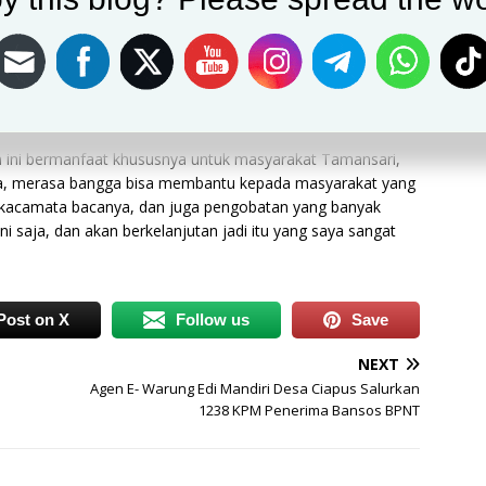
ngetahui, tiga hari sebelum pelaksanaan kegiatan ini, kita
asuk kepala Desa, Alhamdulillah Sampai dengan saat ini
ien, tapi masih ada waktu tiga jam lagi kedepan, karena
ini bermanfaat khususnya untuk masyarakat Tamansari,
ga, merasa bangga bisa membantu kepada masyarakat yang
acamata bacanya, dan juga pengobatan yang banyak
 ini saja, dan akan berkelanjutan jadi itu yang saya sangat
Post on X
Follow us
Save
NEXT
Agen E- Warung Edi Mandiri Desa Ciapus Salurkan
1238 KPM Penerima Bansos BPNT