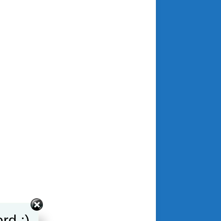
rd :)