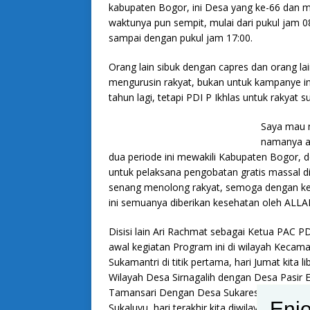
kabupaten Bogor, ini Desa yang ke-66 dan m
waktunya pun sempit, mulai dari pukul jam 0
sampai dengan pukul jam 17:00.
Orang lain sibuk dengan capres dan orang lai
mengurusin rakyat, bukan untuk kampanye i
tahun lagi, tetapi PDI P Ikhlas untuk rakyat 
Saya mau m
namanya ad
dua periode ini mewakili Kabupaten Bogor, d
untuk pelaksana pengobatan gratis massal di
senang menolong rakyat, semoga dengan keg
ini semuanya diberikan kesehatan oleh ALL
Disisi lain Ari Rachmat sebagai Ketua PAC
awal kegiatan Program ini di wilayah Kecama
Sukamantri di titik pertama, hari Jumat kita li
Wilayah Desa Sirnagalih dengan Desa Pasir E
Tamansari Dengan Desa Sukaresmi, Kemudian
Enjo
Sukaluyu, hari terakhir kita diwilayah Desa 