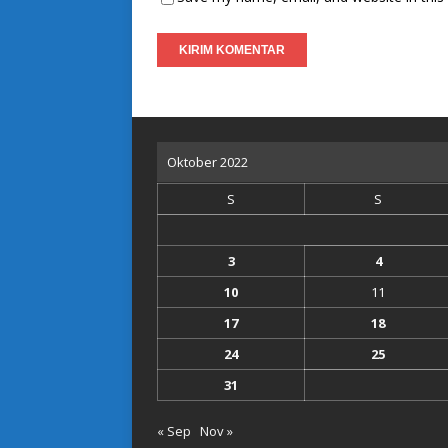
Oktober 2022
S
S
3
4
10
11
17
18
24
25
31
« Sep
Nov »