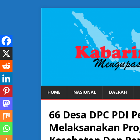
HOME
NASIONAL
DAERAH
66 Desa DPC PDI P
Melaksanakan Pro