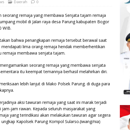
ews
Daerah
0
n seorang remaja yang membawa Senjata tajam remaja
numpang mobil di Jalan raya desa Parung kabupaten Bogor
0 WIB.
takan bahwa penangkapan remaja tersebut berawal saat
li mendapati lima orang remaja hendak memberhentikan
u remaja membawa senjata tajam.
l mengamankan seorang remaja yang membawa senjata
sementara itu keempat temannya berhasil melahirkan diri.
eriksaan lebih lanjut di Mako Polsek Parung. di duga para
gkapnya.
rjadinya aksi tawuran remaja yang saat ini marak terjadi
 di jam-jam rawan. Kepada seluruh masyarakat yang
aja yang terindikasi akan melakukan tawuran agar segera
 ungkap Kapolsek Parung Kompol Sularso.(iwang/nia)