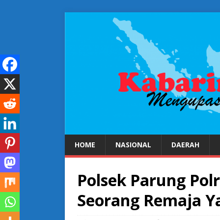
HOME
NASIONAL
DAERAH
Polsek Parung Po
Seorang Remaja 