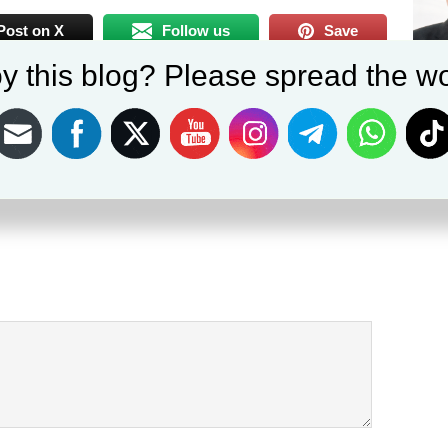
Post on X
Follow us
Save
y this blog? Please spread the wo
NEXT
i di
Gelar Patroli Skala Besar Polres Bogor Amankan
Sejumlah Pelajar