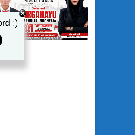
rd :)