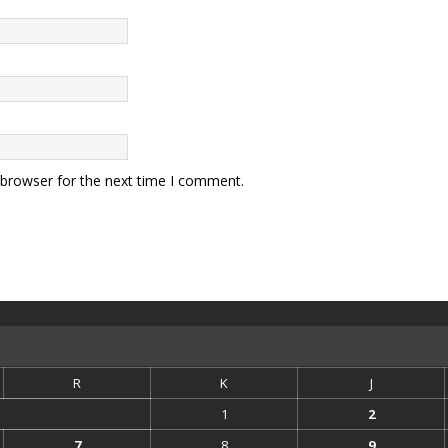
 browser for the next time I comment.
R
K
J
1
2
7
8
9