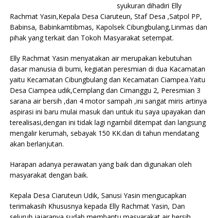
syukuran dihadiri Elly
Rachmat Yasin,Kepala Desa Ciaruteun, Staf Desa ,Satpol PP,
Babinsa, Babinkamtibmas, Kapolsek Cibungbulang,Linmas dan
pihak yang terkait dan Tokoh Masyarakat setempat.
Elly Rachmat Yasin menyatakan air merupakan kebutuhan
dasar manusia di bumi, kegiatan peresmian di dua Kacamatan
yaitu Kecamatan Cibungbulang dan Kecamatan Ciampea.Yaitu
Desa Ciampea udik,Cemplang dan Cimanggu 2, Peresmian 3
sarana air bersih ,dan 4 motor sampah ,ini sangat miris artinya
aspirasi ini baru mulai masuk dan untuk itu saya upayakan dan
terealisasi,dengan ini tidak lagi ngambil ditempat dan langsung
mengalir kerumah, sebayak 150 KK.dan di tahun mendatang
akan berlanjutan.
Harapan adanya perawatan yang baik dan digunakan oleh
masyarakat dengan baik.
Kepala Desa Ciaruteun Udik, Sanusi Yasin mengucapkan
terimakasih Khususnya kepada Elly Rachmat Yasin, Dan
seluruh jajaranya sudah membantu masyarakat air bersih.