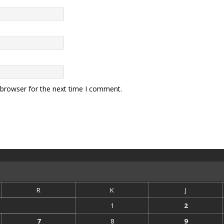
 browser for the next time I comment.
R
K
J
1
2
7
8
9