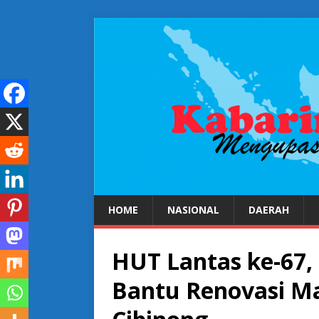
HOME
NASIONAL
DAERAH
HUT Lantas ke-67, 
Bantu Renovasi Ma