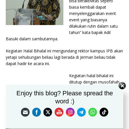
bisa beraktivitas seperti
biasa kembali dapat
menyelenggarakan event
event yang biasanya
dilakukan rutin dalam satu
tahun” kata bapak Adil
Basuki dalam sambutannya.
Kegiatan Halal Bihalal ini mengundang rektor kampus IPB akan
yetapi sehubungan beliau lagi berada di Jerman beliau tidak
dapat hadir ke acara ini.
Kegiatan halal bihalal ini
ditutup dengan musofahah
atau bersalam-salaman seluruh warga yang hadir, menikmati
Enjoy this blog? Please spread the
hidangan makan siang dan hiburan menikmati persembahan
word :)
lagu lagu dari warga dan tentunya photo bersama.(Nia)