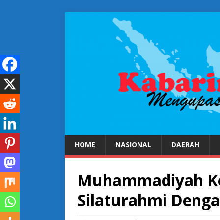
HOME
NASIONAL
DAERAH
Muhammadiyah Ko
Silaturahmi Dengan