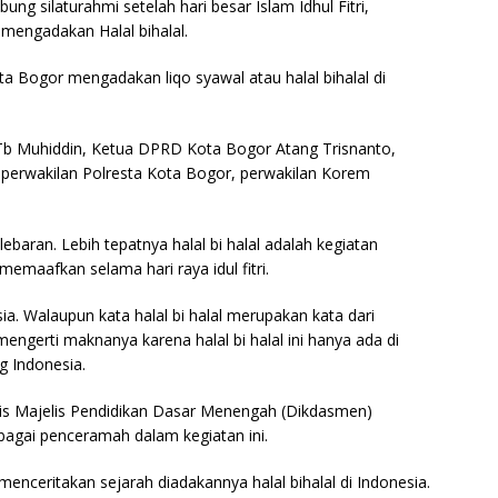
 silaturahmi setelah hari besar Islam Idhul Fitri,
engadakan Halal bihalal.
ogor mengadakan liqo syawal atau halal bihalal di
 Tb Muhiddin, Ketua DPRD Kota Bogor Atang Trisnanto,
 perwakilan Polresta Kota Bogor, perwakilan Korem
 lebaran. Lebih tepatnya halal bi halal adalah kegiatan
memaafkan selama hari raya idul fitri.
esia. Walaupun kata halal bi halal merupakan kata dari
ngerti maknanya karena halal bi halal ini hanya ada di
g Indonesia.
taris Majelis Pendidikan Dasar Menengah (Dikdasmen)
gai penceramah dalam kegiatan ini.
eritakan sejarah diadakannya halal bihalal di Indonesia.