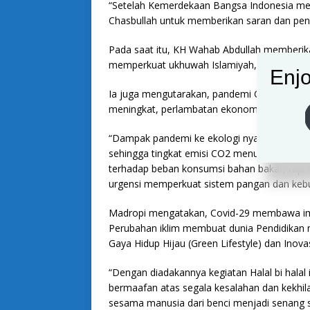
“Setelah Kemerdekaan Bangsa Indonesia m
Chasbullah untuk memberikan saran dan pend
Pada saat itu, KH Wahab Abdullah memberikan
memperkuat ukhuwah Islamiyah,” paparnya.
Enjo
Ia juga mengutarakan, pandemi Covid-19 men
meningkat, perlambatan ekonomi, dampak ke
“Dampak pandemi ke ekologi nyata, aktivitas
sehingga tingkat emisi CO2 menurun. Ini memb
terhadap beban konsumsi bahan bakar, tapi ke
urgensi memperkuat sistem pangan dan kebut
Madropi mengatakan, Covid-29 membawa impl
Perubahan iklim membuat dunia Pendidikan me
Gaya Hidup Hijau (Green Lifestyle) dan Inovas
“Dengan diadakannya kegiatan Halal bi halal 
bermaafan atas segala kesalahan dan kekhil
sesama manusia dari benci menjadi senang s