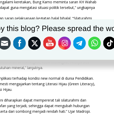
engalami keretakan, Bung Karno meminta saran KH Wahab
apat guna mengatasi situasi politik tersebut,” ungkapnya
 saran pelaksanaan kegiatan halal bihalal. “Silaturahmi
y this blog? Please spread the wo
gubah kehidupan sosial, gaya hidup, kepedulian kesehatan
 pendidikan hingga ekologi.
 masyarakat menurun, aktivitas energi, industri menurun
eri dampak positif ke lingkungan hidup, beri efek positif
butuhan air meningkat, listrik meningkat. Artinya ada
uhan mineral,” lanjutnya.
ikasi terhadap kondisi new normal di dunia Pendidikan.
sti mengajarkan tentang Literasi Hijau (Green Literacy),
i Hijau.
ini diharapkan dapat mempererat tali silaturahmi dan
afan yang terjadi, sehingga dapat mengubah hubungan
erta dari sombong menjadi rendah hati.” Ujar Madropi.