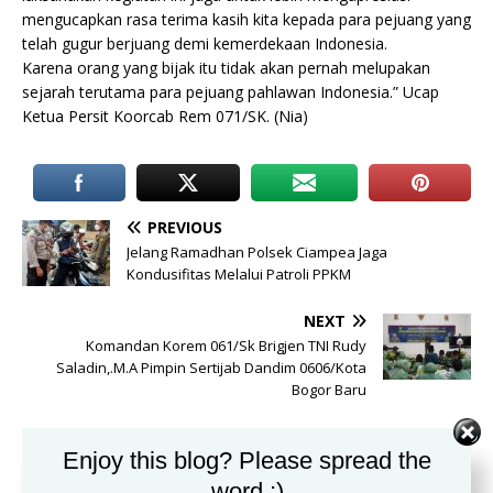
mengucapkan rasa terima kasih kita kepada para pejuang yang
telah gugur berjuang demi kemerdekaan Indonesia.
Karena orang yang bijak itu tidak akan pernah melupakan
sejarah terutama para pejuang pahlawan Indonesia.” Ucap
Ketua Persit Koorcab Rem 071/SK. (Nia)
PREVIOUS
Jelang Ramadhan Polsek Ciampea Jaga
Kondusifitas Melalui Patroli PPKM
NEXT
Komandan Korem 061/Sk Brigjen TNI Rudy
Saladin,.M.A Pimpin Sertijab Dandim 0606/Kota
Bogor Baru
Enjoy this blog? Please spread the
BE THE FIRST TO COMMENT
word :)