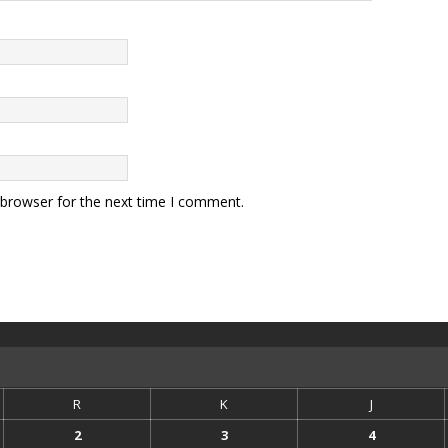
 browser for the next time I comment.
R
K
J
2
3
4