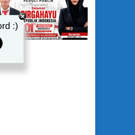
rd :)