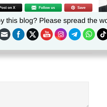
Post on X
Follow us
Save
NEXT
y this blog? Please spread the wo
duli
Kapolsek Dramaga Monitoring Ketersediaan Minyak
Goreng Di Pasar Tradisional , Swalayan Wilayah
Dramaga