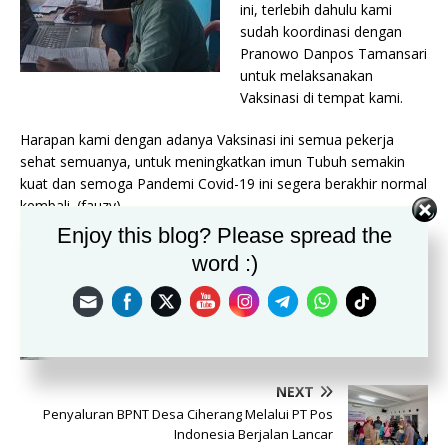
ini, terlebih dahulu kami
sudah koordinasi dengan
Pranowo Danpos Tamansari
untuk melaksanakan
Vaksinasi di tempat kami.
Harapan kami dengan adanya Vaksinasi ini semua pekerja
sehat semuanya, untuk meningkatkan imun Tubuh semakin
kuat dan semoga Pandemi Covid-19 ini segera berakhir normal
kembali. (fauzy)
Enjoy this blog? Please spread the
word :)
PREVIOUS
Persiapan Siswa SMA IT Plus BBS Laksanakan PTS
Dan Try Out Secara Daring
NEXT
Penyaluran BPNT Desa Ciherang Melalui PT Pos
Indonesia Berjalan Lancar