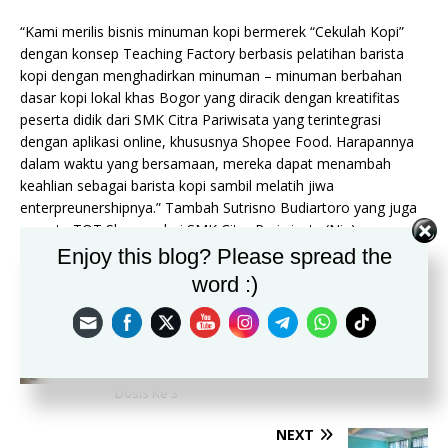
“Kami merilis bisnis minuman kopi bermerek “Cekulah Kopi”
dengan konsep Teaching Factory berbasis pelatihan barista
kopi dengan menghadirkan minuman – minuman berbahan
dasar kopi lokal khas Bogor yang diracik dengan kreatifitas
peserta didik dari SMK Citra Pariwisata yang terintegrasi
dengan aplikasi online, khususnya Shopee Food. Harapannya
dalam waktu yang bersamaan, mereka dapat menambah
keahlian sebagai barista kopi sambil melatih jiwa
enterpreunershipnya.” Tambah Sutrisno Budiartoro yang juga
peserta TOT Shopee dari SMK Citra Pariwisata.(Nia)
Enjoy this blog? Please spread the
word :)
PREVIOUS
Puskesmas Sirnagalih Bekerjasama Dengan
Muspika Tamansari Percepatan Vaksinasi Booster
Dosis Ke 3
NEXT